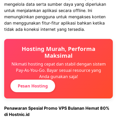
mengelola data serta sumber daya yang diperlukan
untuk menjalankan aplikasi secara offline. Ini
memungkinkan pengguna untuk mengakses konten
dan menggunakan fitur-fitur aplikasi bahkan ketika
tidak ada koneksi internet yang tersedia.
Hosting Murah, Performa
Maksimal
Nikmati hosting cepat dan stabil dengan sistem
Pay-As-You-Go. Bayar sesuai resource yang
Anda gunakan saja!
Pesan Hosting
Penawaran Spesial
Promo VPS Bulanan Hemat 80%
di Hostnic.id