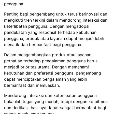
pengguna.
Penting bagi pengembang untuk terus berinovasi dan
mengikuti tren terkini dalam mendorong interaksi dan
keterlibatan pengguna. Dengan mengadopsi
pendekatan yang responsif terhadap kebutuhan
pengguna, produk atau layanan dapat menjadi lebih
menarik dan bermanfaat bagi pengguna.
Dalam mengembangkan produk atau layanan,
perhatian terhadap pengalaman pengguna harus
menjadi prioritas utama. Dengan memahami
kebutuhan dan preferensi pengguna, pengembang
dapat menciptakan pengalaman yang lebih
bermanfaat dan memuaskan.
Mendorong interaksi dan keterlibatan pengguna
bukanlah tugas yang mudah, tetapi dengan komitmen
dan dedikasi, hasilnya dapat sangat bermanfaat bagi
semua pihak yang terlibat.