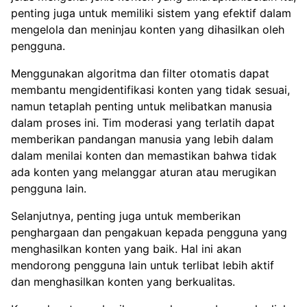
penting juga untuk memiliki sistem yang efektif dalam
mengelola dan meninjau konten yang dihasilkan oleh
pengguna.
Menggunakan algoritma dan filter otomatis dapat
membantu mengidentifikasi konten yang tidak sesuai,
namun tetaplah penting untuk melibatkan manusia
dalam proses ini. Tim moderasi yang terlatih dapat
memberikan pandangan manusia yang lebih dalam
dalam menilai konten dan memastikan bahwa tidak
ada konten yang melanggar aturan atau merugikan
pengguna lain.
Selanjutnya, penting juga untuk memberikan
penghargaan dan pengakuan kepada pengguna yang
menghasilkan konten yang baik. Hal ini akan
mendorong pengguna lain untuk terlibat lebih aktif
dan menghasilkan konten yang berkualitas.