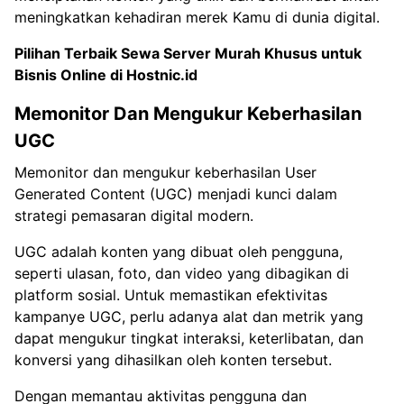
meningkatkan kehadiran merek Kamu di dunia digital.
Pilihan Terbaik Sewa
Server Murah Khusus untuk
Bisnis Online di Hostnic.id
Memonitor Dan Mengukur Keberhasilan
UGC
Memonitor dan mengukur keberhasilan User
Generated Content (UGC) menjadi kunci dalam
strategi pemasaran digital modern.
UGC adalah konten yang dibuat oleh pengguna,
seperti ulasan, foto, dan video yang dibagikan di
platform sosial. Untuk memastikan efektivitas
kampanye UGC, perlu adanya alat dan metrik yang
dapat mengukur tingkat interaksi, keterlibatan, dan
konversi yang dihasilkan oleh konten tersebut.
Dengan memantau aktivitas pengguna dan