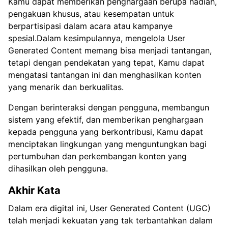
Kamu dapat memberikan penghargaan berupa hadiah,
pengakuan khusus, atau kesempatan untuk
berpartisipasi dalam acara atau kampanye
spesial.Dalam kesimpulannya, mengelola User
Generated Content memang bisa menjadi tantangan,
tetapi dengan pendekatan yang tepat, Kamu dapat
mengatasi tantangan ini dan menghasilkan konten
yang menarik dan berkualitas.
Dengan berinteraksi dengan pengguna, membangun
sistem yang efektif, dan memberikan penghargaan
kepada pengguna yang berkontribusi, Kamu dapat
menciptakan lingkungan yang menguntungkan bagi
pertumbuhan dan perkembangan konten yang
dihasilkan oleh pengguna.
Akhir Kata
Dalam era digital ini, User Generated Content (UGC)
telah menjadi kekuatan yang tak terbantahkan dalam