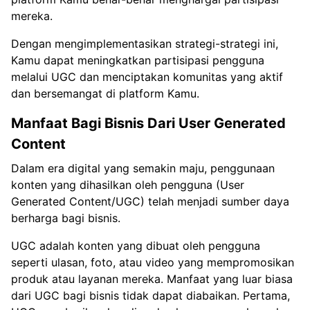
mereka.
Dengan mengimplementasikan strategi-strategi ini,
Kamu dapat meningkatkan partisipasi pengguna
melalui UGC dan menciptakan komunitas yang aktif
dan bersemangat di platform Kamu.
Manfaat Bagi Bisnis Dari User Generated
Content
Dalam era digital yang semakin maju, penggunaan
konten yang dihasilkan oleh pengguna (User
Generated Content/UGC) telah menjadi sumber daya
berharga bagi bisnis.
UGC adalah konten yang dibuat oleh pengguna
seperti ulasan, foto, atau video yang mempromosikan
produk atau layanan mereka. Manfaat yang luar biasa
dari UGC bagi bisnis tidak dapat diabaikan. Pertama,