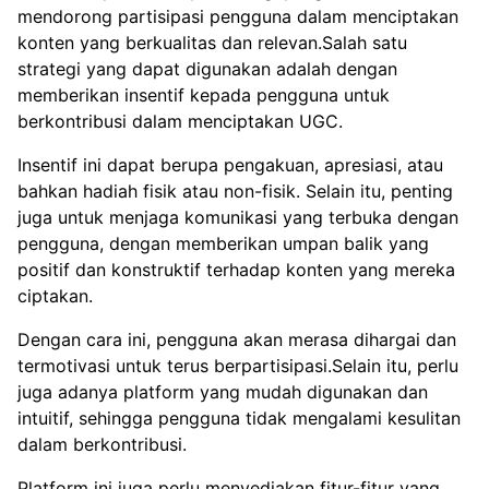
mendorong partisipasi pengguna dalam menciptakan
konten yang berkualitas dan relevan.Salah satu
strategi yang dapat digunakan adalah dengan
memberikan insentif kepada pengguna untuk
berkontribusi dalam menciptakan UGC.
Insentif ini dapat berupa pengakuan, apresiasi, atau
bahkan hadiah fisik atau non-fisik. Selain itu, penting
juga untuk menjaga komunikasi yang terbuka dengan
pengguna, dengan memberikan umpan balik yang
positif dan konstruktif terhadap konten yang mereka
ciptakan.
Dengan cara ini, pengguna akan merasa dihargai dan
termotivasi untuk terus berpartisipasi.Selain itu, perlu
juga adanya platform yang mudah digunakan dan
intuitif, sehingga pengguna tidak mengalami kesulitan
dalam berkontribusi.
Platform ini juga perlu menyediakan fitur-fitur yang