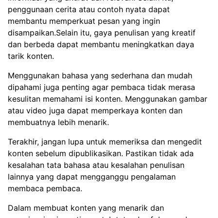
penggunaan cerita atau contoh nyata dapat
membantu memperkuat pesan yang ingin
disampaikan.Selain itu, gaya penulisan yang kreatif
dan berbeda dapat membantu meningkatkan daya
tarik konten.
Menggunakan bahasa yang sederhana dan mudah
dipahami juga penting agar pembaca tidak merasa
kesulitan memahami isi konten. Menggunakan gambar
atau video juga dapat memperkaya konten dan
membuatnya lebih menarik.
Terakhir, jangan lupa untuk memeriksa dan mengedit
konten sebelum dipublikasikan. Pastikan tidak ada
kesalahan tata bahasa atau kesalahan penulisan
lainnya yang dapat mengganggu pengalaman
membaca pembaca.
Dalam membuat konten yang menarik dan