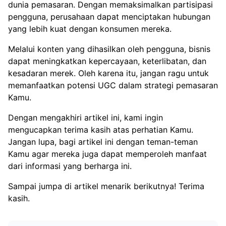
dunia pemasaran. Dengan memaksimalkan partisipasi
pengguna, perusahaan dapat menciptakan hubungan
yang lebih kuat dengan konsumen mereka.
Melalui konten yang dihasilkan oleh pengguna, bisnis
dapat meningkatkan kepercayaan, keterlibatan, dan
kesadaran merek. Oleh karena itu, jangan ragu untuk
memanfaatkan potensi UGC dalam strategi pemasaran
Kamu.
Dengan mengakhiri artikel ini, kami ingin
mengucapkan terima kasih atas perhatian Kamu.
Jangan lupa, bagi artikel ini dengan teman-teman
Kamu agar mereka juga dapat memperoleh manfaat
dari informasi yang berharga ini.
Sampai jumpa di artikel menarik berikutnya! Terima
kasih.