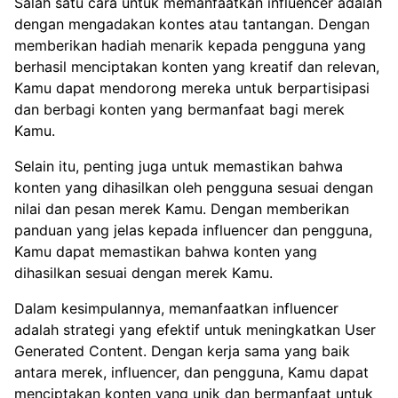
Salah satu cara untuk memanfaatkan influencer adalah
dengan mengadakan kontes atau tantangan. Dengan
memberikan hadiah menarik kepada pengguna yang
berhasil menciptakan konten yang kreatif dan relevan,
Kamu dapat mendorong mereka untuk berpartisipasi
dan berbagi konten yang bermanfaat bagi merek
Kamu.
Selain itu, penting juga untuk memastikan bahwa
konten yang dihasilkan oleh pengguna sesuai dengan
nilai dan pesan merek Kamu. Dengan memberikan
panduan yang jelas kepada influencer dan pengguna,
Kamu dapat memastikan bahwa konten yang
dihasilkan sesuai dengan merek Kamu.
Dalam kesimpulannya, memanfaatkan influencer
adalah strategi yang efektif untuk meningkatkan User
Generated Content. Dengan kerja sama yang baik
antara merek, influencer, dan pengguna, Kamu dapat
menciptakan konten yang unik dan bermanfaat untuk