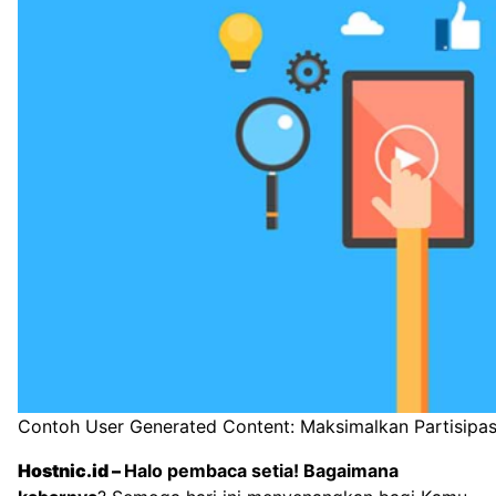
Contoh User Generated Content: Maksimalkan Partisipas
Hostnic.id
–
Halo pembaca setia! Bagaimana