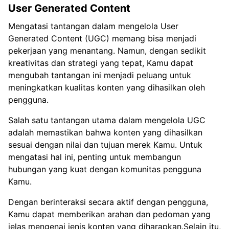
User Generated Content
Mengatasi tantangan dalam mengelola User
Generated Content (UGC) memang bisa menjadi
pekerjaan yang menantang. Namun, dengan sedikit
kreativitas dan strategi yang tepat, Kamu dapat
mengubah tantangan ini menjadi peluang untuk
meningkatkan kualitas konten yang dihasilkan oleh
pengguna.
Salah satu tantangan utama dalam mengelola UGC
adalah memastikan bahwa konten yang dihasilkan
sesuai dengan nilai dan tujuan merek Kamu. Untuk
mengatasi hal ini, penting untuk membangun
hubungan yang kuat dengan komunitas pengguna
Kamu.
Dengan berinteraksi secara aktif dengan pengguna,
Kamu dapat memberikan arahan dan pedoman yang
jelas mengenai jenis konten yang diharapkan.Selain itu,