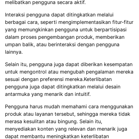
melibatkan pengguna secara aktif.
Interaksi pengguna dapat ditingkatkan melalui
berbagai cara, seperti mengimplementasikan fitur-fitur
yang memungkinkan pengguna untuk berpartisipasi
dalam proses pengembangan produk, memberikan
umpan balik, atau berinteraksi dengan pengguna
lainnya.
Selain itu, pengguna juga dapat diberikan kesempatan
untuk mengontrol atau mengubah pengalaman mereka
sesuai dengan preferensi mereka.Keterlibatan
pengguna juga dapat ditingkatkan melalui desain
antarmuka yang menarik dan intuitif.
Pengguna harus mudah memahami cara menggunakan
produk atau layanan tersebut, sehingga mereka tidak
merasa kesulitan atau bingung. Selain itu,
menyediakan konten yang relevan dan menarik juga
dapat membantu meningkatkan keterlibatan