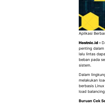
Aplikasi Berb
Hostnic.id
–
D
penting dalam
lalu lintas da
beban pada set
sistem.
Dalam lingkung
melakukan load
berbasis Linu
load balancing
Buruan Cek S