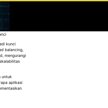
anci
adi kunci
d balancing,
nd, mengurangi
kalabilitas
n untuk
apa aplikasi
ementasikan