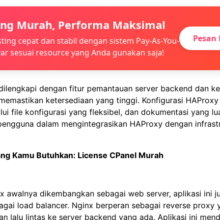
ing Murah, Performa Maksimal
Pesan 
ting cepat dan stabil dengan sistem Pay-As-You-
ar sesuai resource yang Anda gunakan saja!
dilengkapi dengan fitur pemantauan server backend dan 
 memastikan ketersediaan yang tinggi. Konfigurasi HAProxy
lui file konfigurasi yang fleksibel, dan dokumentasi yang lu
ngguna dalam mengintegrasikan HAProxy dengan infrastr
Yang Kamu Butuhkan:
License CPanel Murah
 awalnya dikembangkan sebagai web server, aplikasi ini j
gai load balancer. Nginx berperan sebagai reverse proxy 
an lalu lintas ke server backend yang ada. Aplikasi ini me