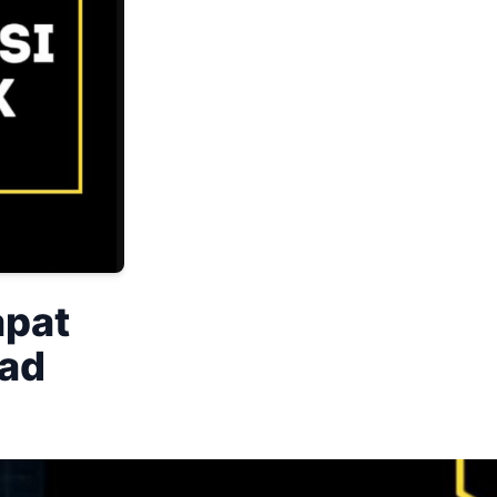
apat
oad