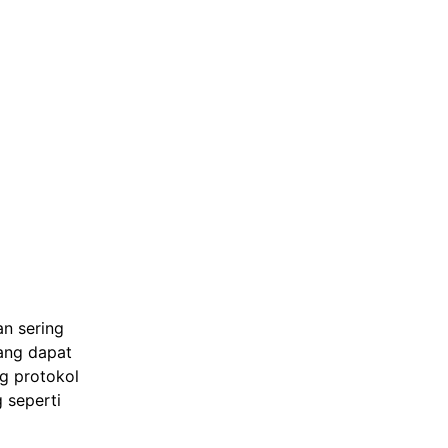
an sering
ang dapat
ng protokol
 seperti