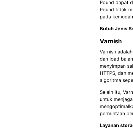
Pound dapat d
Pound tidak me
pada kemudaha
Butuh Jenis S
Varnish
Varnish adalah
dan load balan
menyimpan sal
HTTPS, dan me
algoritma sepe
Selain itu, Va
untuk menjaga 
mengoptimalka
permintaan pe
Layanan stor