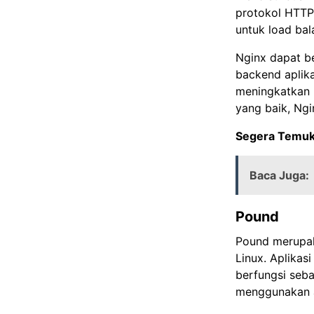
protokol HTTP
untuk load bal
Nginx dapat be
backend aplikas
meningkatkan 
yang baik, Ngi
Segera Temuka
Baca Juga:
Pound
Pound merupak
Linux. Aplikas
berfungsi seba
menggunakan a