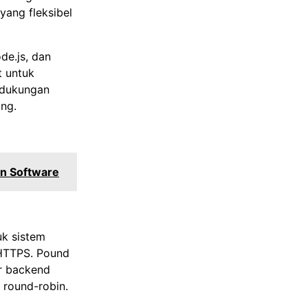
yang fleksibel
de.js, dan
t untuk
 dukungan
ing.
n Software
uk sistem
 HTTPS. Pound
er backend
 round-robin.