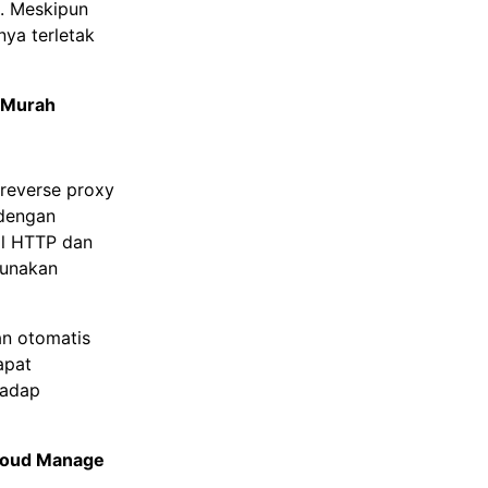
. Meskipun
nya terletak
 Murah
 reverse proxy
 dengan
ol HTTP dan
gunakan
an otomatis
apat
hadap
Cloud Manage