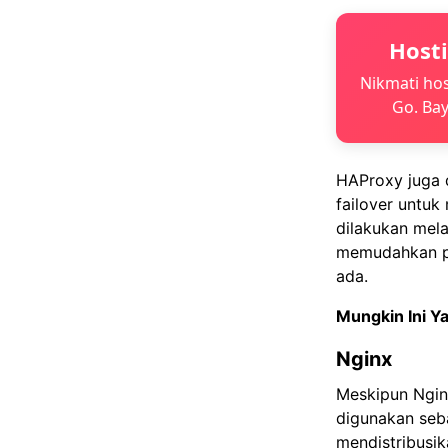
Host
Nikmati hos
Go. Bay
HAProxy juga 
failover untuk
dilakukan mela
memudahkan pe
ada.
Mungkin Ini 
Nginx
Meskipun Nginx
digunakan seba
mendistribusik