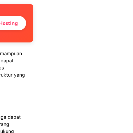
Hosting
kemampuan
 dapat
as
uktur yang
uga dapat
yang
ndukung