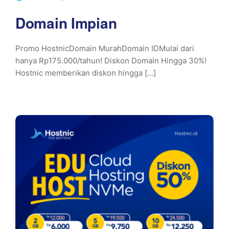
Domain Impian
Promo HostnicDomain MurahDomain IDMulai dari
hanya Rp175.000/tahun! Diskon Domain Hingga 30%!
Hostnic memberikan diskon hingga [...]