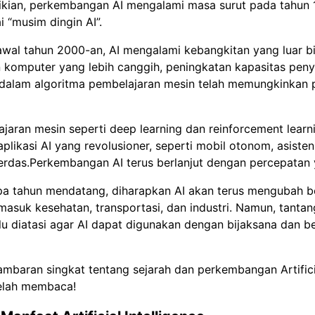
kian, perkembangan AI mengalami masa surut pada tahun 
i “musim dingin AI”.
wal tahun 2000-an, AI mengalami kebangkitan yang luar bi
komputer yang lebih canggih, peningkatan kapasitas peny
dalam algoritma pembelajaran mesin telah memungkinkan 
jaran mesin seperti deep learning dan reinforcement learn
plikasi AI yang revolusioner, seperti mobil otonom, asisten 
cerdas.Perkembangan AI terus berlanjut dengan percepatan 
a tahun mendatang, diharapkan AI akan terus mengubah b
masuk kesehatan, transportasi, dan industri. Namun, tantan
rlu diatasi agar AI dapat digunakan dengan bijaksana dan 
mbaran singkat tentang sejarah dan perkembangan Artificia
telah membaca!