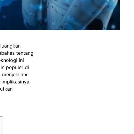
eluangkan
embahas tentang
knologi ini
in populer di
 menjelajahi
 implikasinya
jutkan