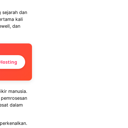
 sejarah dan
ertama kali
well, dan
Hosting
kir manusia.
n pemrosesan
esat dalam
iperkenalkan.