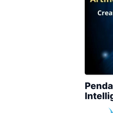
Pendap
Intell