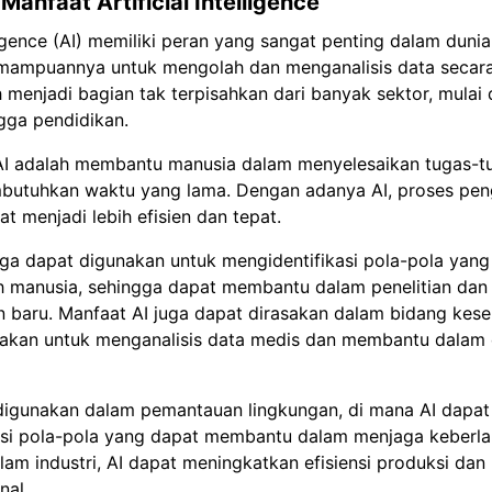
Manfaat Artificial Intelligence
lligence (AI) memiliki peran yang sangat penting dalam dunia
emampuannya untuk mengolah dan menganalisis data secar
h menjadi bagian tak terpisahkan dari banyak sektor, mulai d
gga pendidikan.
AI adalah membantu manusia dalam menyelesaikan tugas-t
butuhkan waktu yang lama. Dengan adanya AI, proses pe
t menjadi lebih efisien dan tepat.
 juga dapat digunakan untuk mengidentifikasi pola-pola yang 
h manusia, sehingga dapat membantu dalam penelitian dan
baru. Manfaat AI juga dapat dirasakan dalam bidang kese
nakan untuk menganalisis data medis dan membantu dalam 
 digunakan dalam pemantauan lingkungan, di mana AI dapat
asi pola-pola yang dapat membantu dalam menjaga keberla
lam industri, AI dapat meningkatkan efisiensi produksi da
nal.