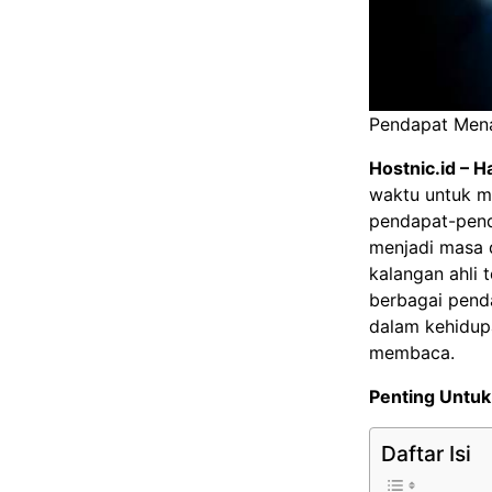
Pendapat Menar
Hostnic.id
– H
waktu untuk me
pendapat-penda
menjadi masa d
kalangan ahli 
berbagai penda
dalam kehidupan
membaca.
Penting Untuk
Daftar Isi