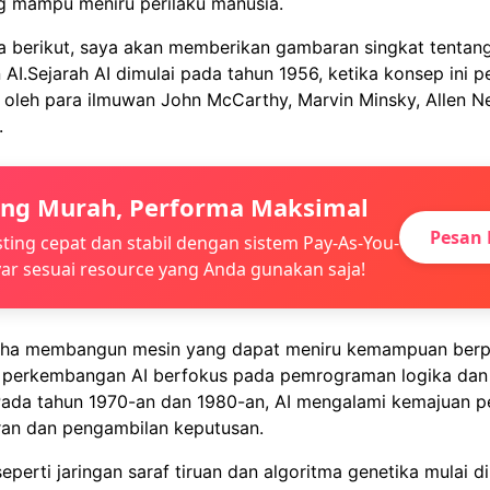
g mampu meniru perilaku manusia.
a berikut, saya akan memberikan gambaran singkat tentang
I.Sejarah AI dimulai pada tahun 1956, ketika konsep ini p
oleh para ilmuwan John McCarthy, Marvin Minsky, Allen Ne
.
ing Murah, Performa Maksimal
Pesan 
ting cepat dan stabil dengan sistem Pay-As-You-
ar sesuai resource yang Anda gunakan saja!
ha membangun mesin yang dapat meniru kemampuan berpi
 perkembangan AI berfokus pada pemrograman logika da
Pada tahun 1970-an dan 1980-an, AI mengalami kemajuan p
ran dan pengambilan keputusan.
seperti jaringan saraf tiruan dan algoritma genetika mulai d