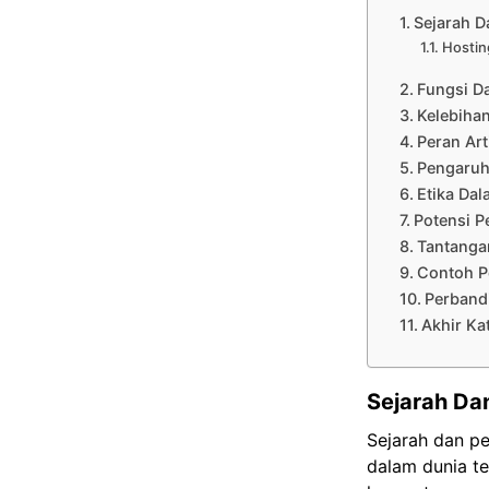
Sejarah D
Hostin
Fungsi Da
Kelebihan
Peran Art
Pengaruh 
Etika Dal
Potensi P
Tantanga
Contoh Pe
Perbandi
Akhir Ka
Sejarah Dan
Sejarah dan pe
dalam dunia te