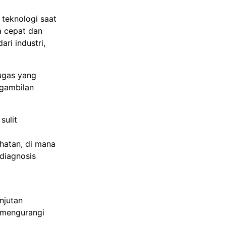
 teknologi saat
a cepat dan
ari industri,
ugas yang
ngambilan
sulit
hatan, di mana
diagnosis
njutan
n mengurangi