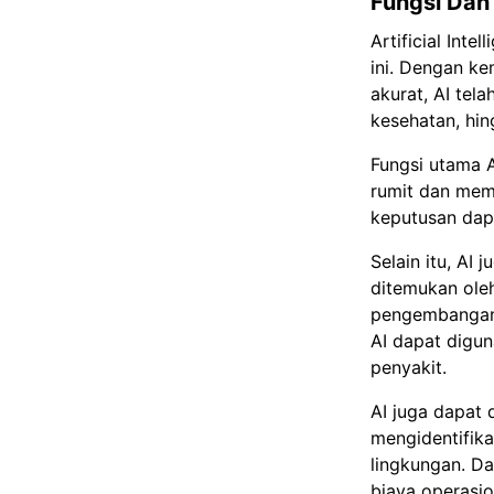
Fungsi Dan 
Artificial Inte
ini. Dengan k
akurat, AI tela
kesehatan, hin
Fungsi utama 
rumit dan mem
keputusan dapa
Selain itu, AI
ditemukan ole
pengembangan 
AI dapat digu
penyakit.
AI juga dapat
mengidentifik
lingkungan. Da
biaya operasio