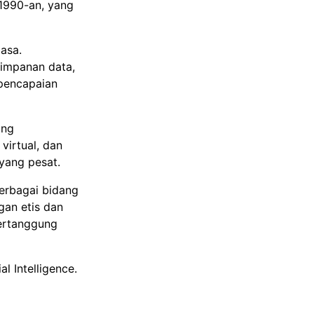
1990-an, yang
asa.
impanan data,
pencapaian
ing
virtual, dan
yang pesat.
erbagai bidang
gan etis dan
bertanggung
l Intelligence.