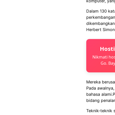
komputer, yan
Dalam 130 kat
perkembangan A
dikembangkan 
Herbert Simon
Host
Nikmati hos
Go. Bay
Mereka berusa
Pada awalnya,
bahasa alami.
bidang penala
Teknik-teknik 