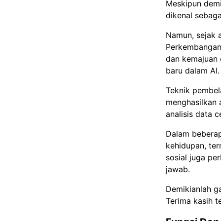
Meskipun demi
dikenal sebaga
Namun, sejak a
Perkembangan 
dan kemajuan 
baru dalam AI.
Teknik pembela
menghasilkan a
analisis data 
Dalam beberap
kehidupan, ter
sosial juga pe
jawab.
Demikianlah ga
Terima kasih 