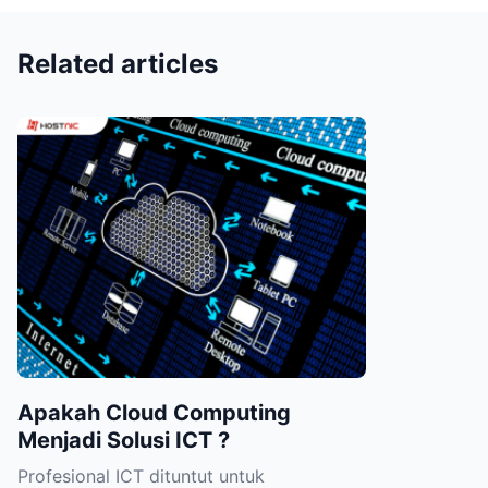
Related articles
Apakah Cloud Computing
Menjadi Solusi ICT ?
Profesional ICT dituntut untuk