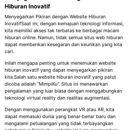
Hiburan Inovatif
Menyegarkan Pikiran dengan Website Hiburan
InovatifSaat ini, dengan kemajuan teknologi informasi,
kita memiliki akses tak terbatas ke berbagai macam
hiburan online. Namun, tidak semua situs web hiburan
dapat memberikan kesegaran dan keunikan yang kita
cari.
Inilah mengapa penting untuk menemukan website
hiburan inovatif yang dapat menyegarkan pikiran
kita.Salah satu website hiburan inovatif yang patut
dicoba adalah “MimpiKu”. Situs ini menawarkan
pengalaman yang luar biasa dengan menggabungkan
teknologi virtual reality dan realitas augmentasi.
Dengan menggunakan perangkat VR atau AR, kita
dapat memasuki dunia yang benar-benar baru dan
mengalami petualangan yang tidak terbayangkan