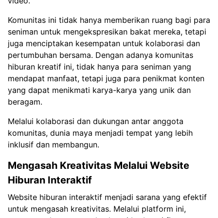
video.
Komunitas ini tidak hanya memberikan ruang bagi para
seniman untuk mengekspresikan bakat mereka, tetapi
juga menciptakan kesempatan untuk kolaborasi dan
pertumbuhan bersama. Dengan adanya komunitas
hiburan kreatif ini, tidak hanya para seniman yang
mendapat manfaat, tetapi juga para penikmat konten
yang dapat menikmati karya-karya yang unik dan
beragam.
Melalui kolaborasi dan dukungan antar anggota
komunitas, dunia maya menjadi tempat yang lebih
inklusif dan membangun.
Mengasah Kreativitas Melalui Website
Hiburan Interaktif
Website hiburan interaktif menjadi sarana yang efektif
untuk mengasah kreativitas. Melalui platform ini,