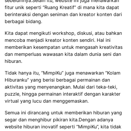
sebelumnya.Selain itu, website ini juga menawarkan
fitur unik seperti “Ruang Kreatif” di mana kita dapat
berinteraksi dengan seniman dan kreator konten dari
berbagai bidang.
Kita dapat mengikuti workshop, diskusi, atau bahkan
mencoba menjadi kreator konten sendiri. Hal ini
memberikan kesempatan untuk mengasah kreativitas
dan memperluas wawasan kita dalam dunia seni dan
hiburan.
Tidak hanya itu, “MimpiKu” juga menawarkan “Kolam
Hiburanku” yang berisi berbagai permainan dan
aktivitas yang menyenangkan. Mulai dari teka-teki,
puzzle, hingga permainan interaktif dengan karakter
virtual yang lucu dan menggemaskan.
Semua ini dirancang untuk memberikan hiburan yang
segar dan menghibur pikiran kita.Dengan adanya
website hiburan inovatif seperti “MimpiKu”, kita tidak