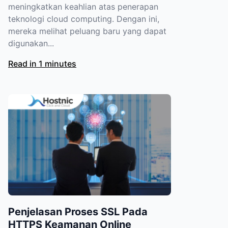
meningkatkan keahlian atas penerapan
teknologi cloud computing. Dengan ini,
mereka melihat peluang baru yang dapat
digunakan...
Read in 1 minutes
Penjelasan Proses SSL Pada
HTTPS Keamanan Online