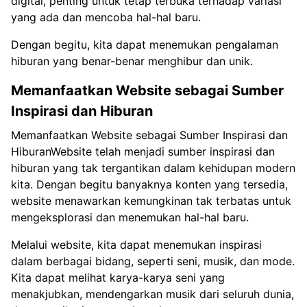
digital, penting untuk tetap terbuka terhadap variasi
yang ada dan mencoba hal-hal baru.
Dengan begitu, kita dapat menemukan pengalaman
hiburan yang benar-benar menghibur dan unik.
Memanfaatkan Website sebagai Sumber
Inspirasi dan Hiburan
Memanfaatkan Website sebagai Sumber Inspirasi dan
HiburanWebsite telah menjadi sumber inspirasi dan
hiburan yang tak tergantikan dalam kehidupan modern
kita. Dengan begitu banyaknya konten yang tersedia,
website menawarkan kemungkinan tak terbatas untuk
mengeksplorasi dan menemukan hal-hal baru.
Melalui website, kita dapat menemukan inspirasi
dalam berbagai bidang, seperti seni, musik, dan mode.
Kita dapat melihat karya-karya seni yang
menakjubkan, mendengarkan musik dari seluruh dunia,