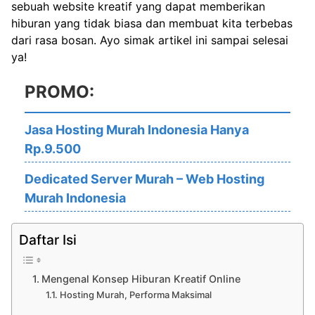
sebuah website kreatif yang dapat memberikan
hiburan yang tidak biasa dan membuat kita terbebas
dari rasa bosan. Ayo simak artikel ini sampai selesai
ya!
PROMO:
Jasa Hosting Murah Indonesia Hanya
Rp.9.500
Dedicated Server Murah – Web Hosting
Murah Indonesia
Daftar Isi
Mengenal Konsep Hiburan Kreatif Online
Hosting Murah, Performa Maksimal