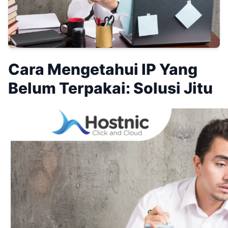
Cara Mengetahui IP Yang
Belum Terpakai: Solusi Jitu