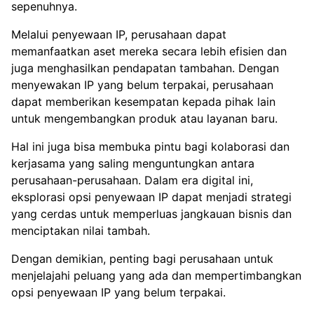
sepenuhnya.
Melalui penyewaan IP, perusahaan dapat
memanfaatkan aset mereka secara lebih efisien dan
juga menghasilkan pendapatan tambahan. Dengan
menyewakan IP yang belum terpakai, perusahaan
dapat memberikan kesempatan kepada pihak lain
untuk mengembangkan produk atau layanan baru.
Hal ini juga bisa membuka pintu bagi kolaborasi dan
kerjasama yang saling menguntungkan antara
perusahaan-perusahaan. Dalam era digital ini,
eksplorasi opsi penyewaan IP dapat menjadi strategi
yang cerdas untuk memperluas jangkauan bisnis dan
menciptakan nilai tambah.
Dengan demikian, penting bagi perusahaan untuk
menjelajahi peluang yang ada dan mempertimbangkan
opsi penyewaan IP yang belum terpakai.