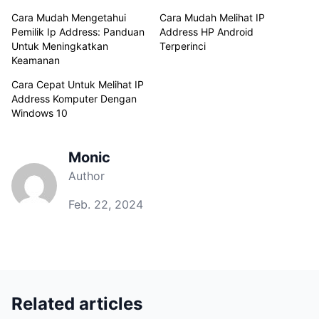
Cara Mudah Mengetahui
Cara Mudah Melihat IP
Pemilik Ip Address: Panduan
Address HP Android
Untuk Meningkatkan
Terperinci
Keamanan
Cara Cepat Untuk Melihat IP
Address Komputer Dengan
Windows 10
Monic
Author
Feb. 22, 2024
Related articles