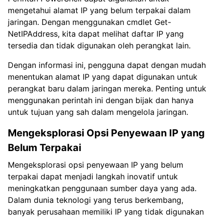
mengetahui alamat IP yang belum terpakai dalam
jaringan. Dengan menggunakan cmdlet Get-
NetIPAddress, kita dapat melihat daftar IP yang
tersedia dan tidak digunakan oleh perangkat lain.
Dengan informasi ini, pengguna dapat dengan mudah
menentukan alamat IP yang dapat digunakan untuk
perangkat baru dalam jaringan mereka. Penting untuk
menggunakan perintah ini dengan bijak dan hanya
untuk tujuan yang sah dalam mengelola jaringan.
Mengeksplorasi Opsi Penyewaan IP yang
Belum Terpakai
Mengeksplorasi opsi penyewaan IP yang belum
terpakai dapat menjadi langkah inovatif untuk
meningkatkan penggunaan sumber daya yang ada.
Dalam dunia teknologi yang terus berkembang,
banyak perusahaan memiliki IP yang tidak digunakan