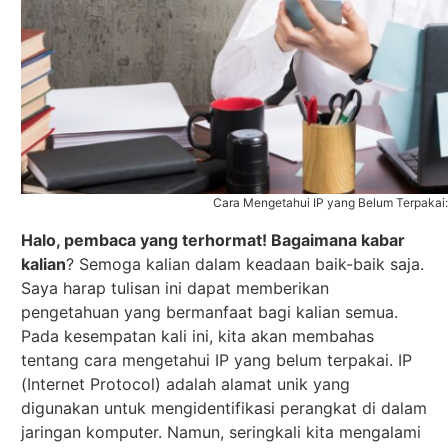
Cara Mengetahui IP yang Belum Terpakai: 
Halo, pembaca yang terhormat! Bagaimana kabar
kalian
? Semoga kalian dalam keadaan baik-baik saja.
Saya harap tulisan ini dapat memberikan
pengetahuan yang bermanfaat bagi kalian semua.
Pada kesempatan kali ini, kita akan membahas
tentang cara mengetahui IP yang belum terpakai. IP
(Internet Protocol) adalah alamat unik yang
digunakan untuk mengidentifikasi perangkat di dalam
jaringan komputer. Namun, seringkali kita mengalami