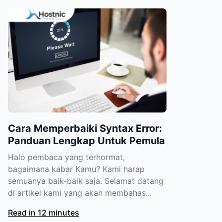
Cara Memperbaiki Syntax Error:
Panduan Lengkap Untuk Pemula
Halo pembaca yang terhormat,
bagaimana kabar Kamu? Kami harap
semuanya baik-baik saja. Selamat datang
di artikel kami yang akan membahas...
Read in 12 minutes