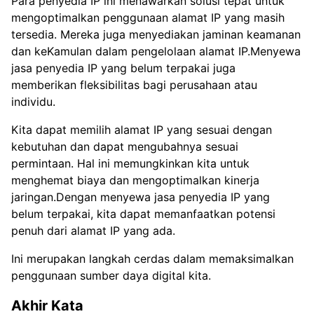
Para penyedia IP ini menawarkan solusi tepat untuk
mengoptimalkan penggunaan alamat IP yang masih
tersedia. Mereka juga menyediakan jaminan keamanan
dan keKamulan dalam pengelolaan alamat IP.Menyewa
jasa penyedia IP yang belum terpakai juga
memberikan fleksibilitas bagi perusahaan atau
individu.
Kita dapat memilih alamat IP yang sesuai dengan
kebutuhan dan dapat mengubahnya sesuai
permintaan. Hal ini memungkinkan kita untuk
menghemat biaya dan mengoptimalkan kinerja
jaringan.Dengan menyewa jasa penyedia IP yang
belum terpakai, kita dapat memanfaatkan potensi
penuh dari alamat IP yang ada.
Ini merupakan langkah cerdas dalam memaksimalkan
penggunaan sumber daya digital kita.
Akhir Kata