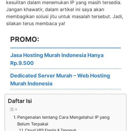
kesulitan dalam menemukan IP yang masih tersedia.
Jangan khawatir, dalam artikel ini saya akan
membagikan solusi jitu untuk masalah tersebut. Jadi,
silakan terus membaca ya!
PROMO:
Jasa Hosting Murah Indonesia Hanya
Rp.9.500
Dedicated Server Murah – Web Hosting
Murah Indonesia
Daftar Isi
Pengenalan tentang Cara Mengetahui IP yang
Belum Terpakai
Cloud VPS Elastis & Tangguh