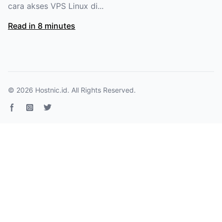
cara akses VPS Linux di...
Read in 8 minutes
© 2026
Hostnic.id
. All Rights Reserved.
Facebook page
Instagram
Twitter page