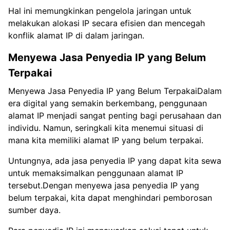
Hal ini memungkinkan pengelola jaringan untuk
melakukan alokasi IP secara efisien dan mencegah
konflik alamat IP di dalam jaringan.
Menyewa Jasa Penyedia IP yang Belum
Terpakai
Menyewa Jasa Penyedia IP yang Belum TerpakaiDalam
era digital yang semakin berkembang, penggunaan
alamat IP menjadi sangat penting bagi perusahaan dan
individu. Namun, seringkali kita menemui situasi di
mana kita memiliki alamat IP yang belum terpakai.
Untungnya, ada jasa penyedia IP yang dapat kita sewa
untuk memaksimalkan penggunaan alamat IP
tersebut.Dengan menyewa jasa penyedia IP yang
belum terpakai, kita dapat menghindari pemborosan
sumber daya.