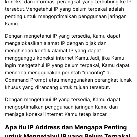
koneksi dan informasi perangkat yang terhubung ke IP
tersebut.Mengetahui IP yang belum terpakai adalah
penting untuk mengoptimalkan penggunaan jaringan
Kamu.
Dengan mengetahui IP yang tersedia, Kamu dapat
mengalokasikan alamat IP dengan bijak dan
menghindari konflik alamat IP yang dapat
mengganggu koneksi internet Kamu.Jadi, jika Kamu
ingin mengetahui IP yang belum terpakai, Kamu dapat
mencoba menggunakan perintah “ipconfig” di
Command Prompt atau menggunakan perangkat lunak
khusus yang dirancang untuk tujuan tersebut.
Dengan mengetahui IP yang tersedia, Kamu dapat
mengoptimalkan penggunaan jaringan Kamu dan
menjaga koneksi internet Kamu tetap lancar.
Apa itu IP Address dan Mengapa Penting
untuk Mengetahui IP yang Belum Terpakai