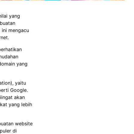
lai yang
mbuatan
l ini mengacu
net.
erhatikan
emudahan
 domain yang
tion), yaitu
perti Google.
iingat akan
kat yang lebih
buatan website
uler di