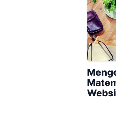
Menge
Matem
Websi