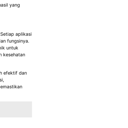
asil yang
etiap aplikasi
an fungsinya.
ik untuk
n kesehatan
h efektif dan
i,
memastikan