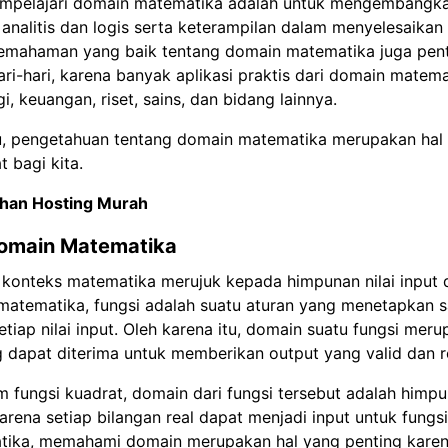
empelajari domain matematika adalah untuk mengembang
 analitis dan logis serta keterampilan dalam menyelesaikan
emahaman yang baik tentang domain matematika juga pen
ri-hari, karena banyak aplikasi praktis dari domain matema
i, keuangan, riset, sains, dan bidang lainnya.
tu, pengetahuan tentang domain matematika merupakan hal
 bagi kita.
lihan Hosting Murah
 Domain Matematika
konteks matematika merujuk kepada himpunan nilai input d
matematika, fungsi adalah suatu aturan yang menetapkan sa
etiap nilai input. Oleh karena itu, domain suatu fungsi me
ng dapat diterima untuk memberikan output yang valid dan re
m fungsi kuadrat, domain dari fungsi tersebut adalah him
karena setiap bilangan real dapat menjadi input untuk fungsi
ika, memahami domain merupakan hal yang penting karena