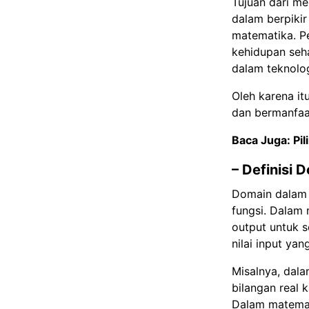
Tujuan dari m
dalam berpikir
matematika. P
kehidupan seha
dalam teknolog
Oleh karena i
dan bermanfaat
Baca Juga:
Pi
– Definisi
Domain dalam 
fungsi. Dalam 
output untuk s
nilai input ya
Misalnya, dala
bilangan real 
Dalam matemat