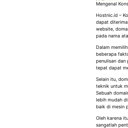
Mengenal Kons
Hostnic.id
– Ko
dapat diterim
website, doma
pada nama ata
Dalam memilih
beberapa fakt
penulisan dan 
tepat dapat m
Selain itu, do
teknik untuk m
Sebuah domain
lebih mudah di
baik di mesin 
Oleh karena i
sangatlah pen