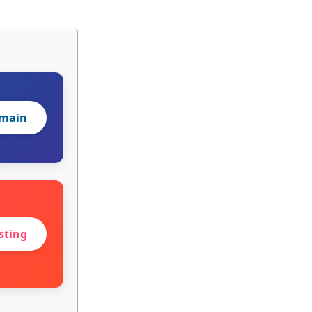
omain
sting