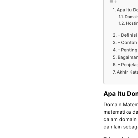
Apa Itu D
Domain
Hosti
– Definis
– Contoh
– Pentin
Bagaiman
– Penjel
Akhir Kat
Apa Itu Do
Domain Matema
matematika dan
dalam domain 
dan lain sebag