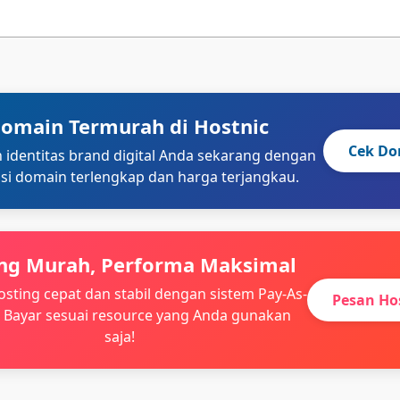
omain Termurah di Hostnic
Cek D
identitas brand digital Anda sekarang dengan
si domain terlengkap dan harga terjangkau.
ng Murah, Performa Maksimal
osting cepat dan stabil dengan sistem Pay-As-
Pesan Ho
 Bayar sesuai resource yang Anda gunakan
saja!