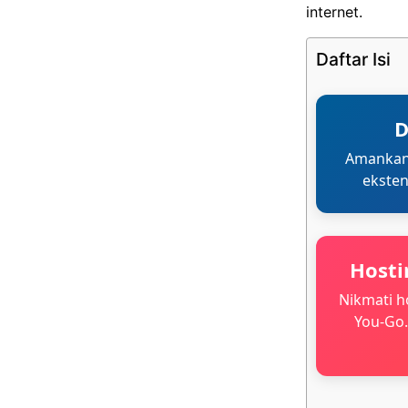
internet.
Daftar Isi
D
Amankan 
eksten
Hosti
Nikmati h
You-Go.