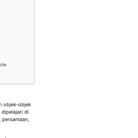
ite
i objek-objek
ipelajari di
, persamaan,