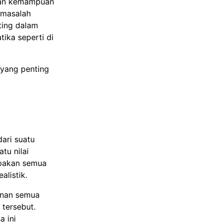
kan kemampuan
 masalah
ting dalam
tika seperti di
 yang penting
ari suatu
tu nilai
rupakan semua
alistik.
punan semua
 tersebut.
 ini