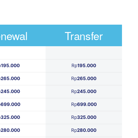
newal
Transfer
p
195.000
Rp
195.000
p
265.000
Rp
265.000
p
245.000
Rp
245.000
p
699.000
Rp
699.000
p
325.000
Rp
325.000
p
280.000
Rp
280.000