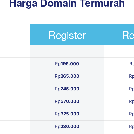
Harga Domain Termurah
Register
Re
Rp
195.000
R
Rp
265.000
R
Rp
245.000
R
Rp
570.000
R
Rp
325.000
R
Rp
280.000
R