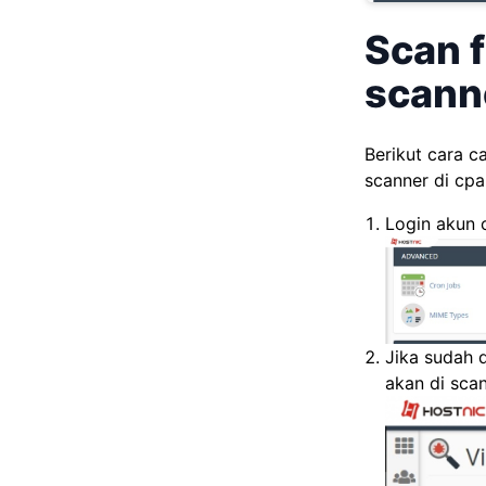
Scan f
scanne
Berikut cara c
scanner di cpa
Login akun c
Jika sudah d
akan di scan