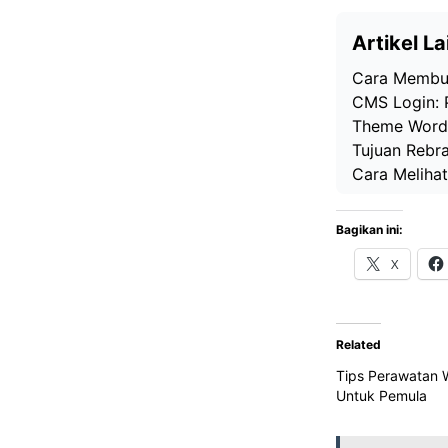
Artikel La
Cara Membua
CMS Login: 
Theme WordP
Tujuan Rebr
Cara Meliha
Bagikan ini:
X
Related
Tips Perawatan 
Untuk Pemula