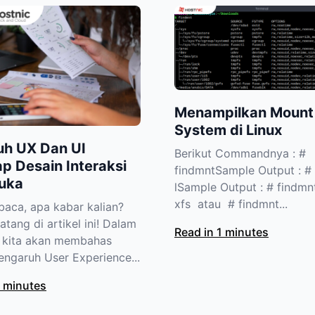
Menampilkan Mount 
System di Linux
uh UX Dan UI
Berikut Commandnya : #
p Desain Interaksi
findmntSample Output : # 
uka
lSample Output : # findmnt
xfs atau # findmnt...
aca, apa kabar kalian?
tang di artikel ini! Dalam
Read in 1 minutes
i, kita akan membahas
engaruh User Experience...
1 minutes