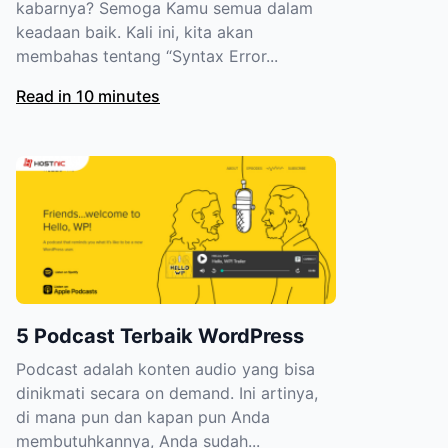
kabarnya? Semoga Kamu semua dalam
keadaan baik. Kali ini, kita akan
membahas tentang “Syntax Error...
Read in 10 minutes
5 Podcast Terbaik WordPress
Podcast adalah konten audio yang bisa
dinikmati secara on demand. Ini artinya,
di mana pun dan kapan pun Anda
membutuhkannya, Anda sudah...