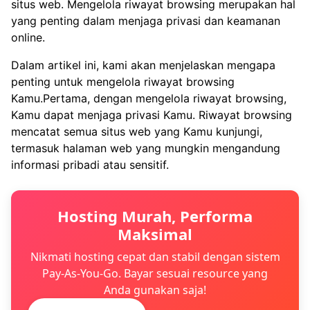
situs web. Mengelola riwayat browsing merupakan hal
yang penting dalam menjaga privasi dan keamanan
online.
Dalam artikel ini, kami akan menjelaskan mengapa
penting untuk mengelola riwayat browsing
Kamu.Pertama, dengan mengelola riwayat browsing,
Kamu dapat menjaga privasi Kamu. Riwayat browsing
mencatat semua situs web yang Kamu kunjungi,
termasuk halaman web yang mungkin mengandung
informasi pribadi atau sensitif.
Hosting Murah, Performa
Maksimal
Nikmati hosting cepat dan stabil dengan sistem
Pay-As-You-Go. Bayar sesuai resource yang
Anda gunakan saja!