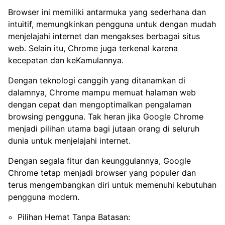
Browser ini memiliki antarmuka yang sederhana dan
intuitif, memungkinkan pengguna untuk dengan mudah
menjelajahi internet dan mengakses berbagai situs
web. Selain itu, Chrome juga terkenal karena
kecepatan dan keKamulannya.
Dengan teknologi canggih yang ditanamkan di
dalamnya, Chrome mampu memuat halaman web
dengan cepat dan mengoptimalkan pengalaman
browsing pengguna. Tak heran jika Google Chrome
menjadi pilihan utama bagi jutaan orang di seluruh
dunia untuk menjelajahi internet.
Dengan segala fitur dan keunggulannya, Google
Chrome tetap menjadi browser yang populer dan
terus mengembangkan diri untuk memenuhi kebutuhan
pengguna modern.
Pilihan Hemat Tanpa Batasan: