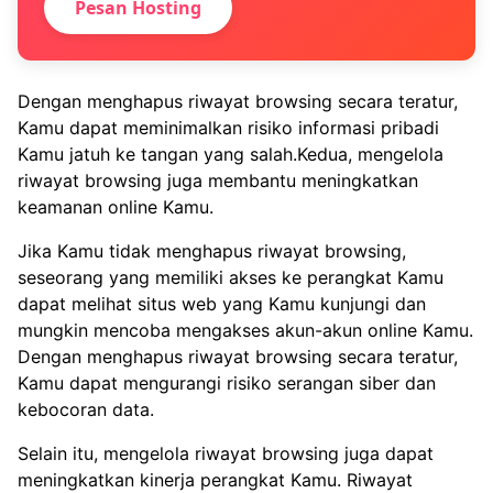
Pesan Hosting
Dengan menghapus riwayat browsing secara teratur,
Kamu dapat meminimalkan risiko informasi pribadi
Kamu jatuh ke tangan yang salah.Kedua, mengelola
riwayat browsing juga membantu meningkatkan
keamanan online Kamu.
Jika Kamu tidak menghapus riwayat browsing,
seseorang yang memiliki akses ke perangkat Kamu
dapat melihat situs web yang Kamu kunjungi dan
mungkin mencoba mengakses akun-akun online Kamu.
Dengan menghapus riwayat browsing secara teratur,
Kamu dapat mengurangi risiko serangan siber dan
kebocoran data.
Selain itu, mengelola riwayat browsing juga dapat
meningkatkan kinerja perangkat Kamu. Riwayat