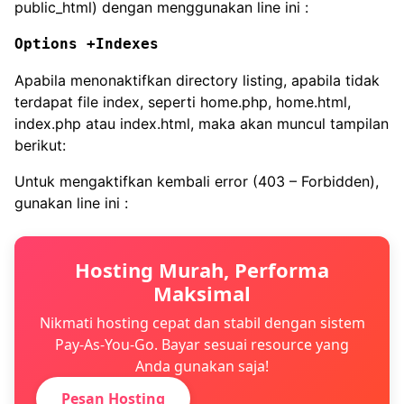
public_html) dengan menggunakan line ini :
Options +Indexes
Apabila menonaktifkan directory listing, apabila tidak
terdapat file index, seperti home.php, home.html,
index.php atau index.html, maka akan muncul tampilan
berikut:
Untuk mengaktifkan kembali error (403 – Forbidden),
gunakan line ini :
Hosting Murah, Performa
Maksimal
Nikmati hosting cepat dan stabil dengan sistem
Pay-As-You-Go. Bayar sesuai resource yang
Anda gunakan saja!
Pesan Hosting