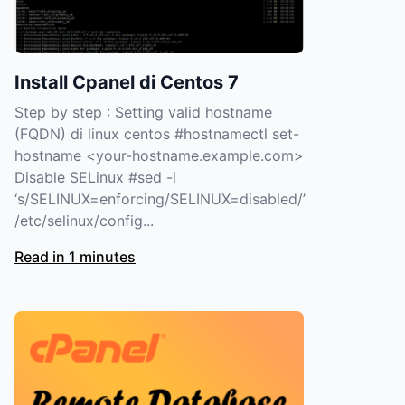
Install Cpanel di Centos 7
Step by step : Setting valid hostname
(FQDN) di linux centos #hostnamectl set-
hostname <your-hostname.example.com>
Disable SELinux #sed -i
‘s/SELINUX=enforcing/SELINUX=disabled/’
/etc/selinux/config...
Read in 1 minutes