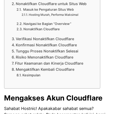
Nonaktifkan Cloudflare untuk Situs Web
Masuk ke Pengaturan Situs Web
Hosting Murah, Performa Maksimal
Navigasi ke Bagian “Overview”
Nonaktifkan Cloudflare
Verifikasi Nonaktifkan Cloudflare
Konfirmasi Nonaktifkan Cloudflare
Tunggu Proses Nonaktifkan Selesai
Risiko Menonaktifkan Cloudflare
Fitur Keamanan dan Kinerja Cloudflare
Mengaktifkan Kembali Cloudflare
Kesimpulan
Mengakses Akun Cloudflare
Sahabat Hostnic! Apakakabar sahabat semua?