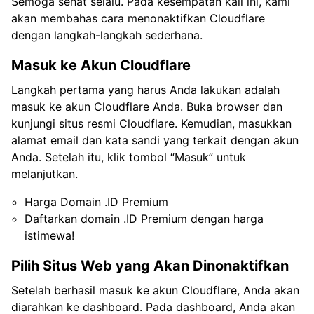
Semoga sehat selalu. Pada kesempatan kali ini, kami
akan membahas cara menonaktifkan Cloudflare
dengan langkah-langkah sederhana.
Masuk ke Akun Cloudflare
Langkah pertama yang harus Anda lakukan adalah
masuk ke akun Cloudflare Anda. Buka browser dan
kunjungi situs resmi Cloudflare. Kemudian, masukkan
alamat email dan kata sandi yang terkait dengan akun
Anda. Setelah itu, klik tombol “Masuk” untuk
melanjutkan.
Harga Domain .ID Premium
Daftarkan domain .ID Premium dengan harga
istimewa!
Pilih Situs Web yang Akan Dinonaktifkan
Setelah berhasil masuk ke akun Cloudflare, Anda akan
diarahkan ke dashboard. Pada dashboard, Anda akan