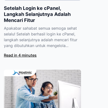
Setelah Login ke cPanel,
Langkah Selanjutnya Adalah
Mencari Fitur
Apakabar sahabat semua semoga sehat
selalu! Setelah berhasil login ke cPanel,
langkah selanjutnya adalah mencari fitur
yang dibutuhkan untuk mengelola...
Read in 4 minutes