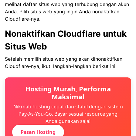
melihat daftar situs web yang terhubung dengan akun
Anda. Pilih situs web yang ingin Anda nonaktifkan
Cloudflare-nya.
Nonaktifkan Cloudflare untuk
Situs Web
Setelah memilih situs web yang akan dinonaktifkan
Cloudflare-nya, ikuti langkah-langkah berikut ini:
Hosting Murah, Performa
Maksimal
Nikmati hosting cepat dan stabil dengan sistem
Pay-As-You-Go. Bayar sesuai resource yang
Anda gunakan saja!
Pesan Hosting