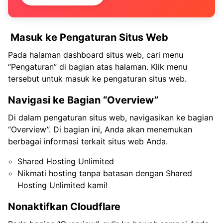
Masuk ke Pengaturan Situs Web
Pada halaman dashboard situs web, cari menu
“Pengaturan” di bagian atas halaman. Klik menu
tersebut untuk masuk ke pengaturan situs web.
Navigasi ke Bagian “Overview”
Di dalam pengaturan situs web, navigasikan ke bagian
“Overview”. Di bagian ini, Anda akan menemukan
berbagai informasi terkait situs web Anda.
Shared Hosting Unlimited
Nikmati hosting tanpa batasan dengan Shared
Hosting Unlimited kami!
Nonaktifkan Cloudflare