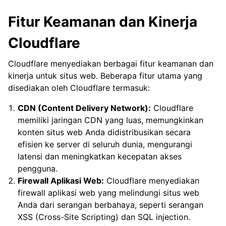
Fitur Keamanan dan Kinerja
Cloudflare
Cloudflare menyediakan berbagai fitur keamanan dan
kinerja untuk situs web. Beberapa fitur utama yang
disediakan oleh Cloudflare termasuk:
CDN (Content Delivery Network):
Cloudflare
memiliki jaringan CDN yang luas, memungkinkan
konten situs web Anda didistribusikan secara
efisien ke server di seluruh dunia, mengurangi
latensi dan meningkatkan kecepatan akses
pengguna.
Firewall Aplikasi Web:
Cloudflare menyediakan
firewall aplikasi web yang melindungi situs web
Anda dari serangan berbahaya, seperti serangan
XSS (Cross-Site Scripting) dan SQL injection.