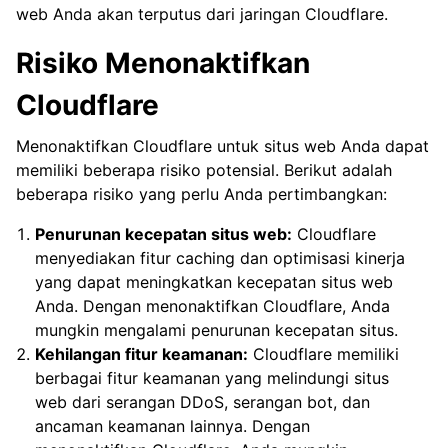
web Anda akan terputus dari jaringan Cloudflare.
Risiko Menonaktifkan
Cloudflare
Menonaktifkan Cloudflare untuk situs web Anda dapat
memiliki beberapa risiko potensial. Berikut adalah
beberapa risiko yang perlu Anda pertimbangkan:
Penurunan kecepatan situs web:
Cloudflare
menyediakan fitur caching dan optimisasi kinerja
yang dapat meningkatkan kecepatan situs web
Anda. Dengan menonaktifkan Cloudflare, Anda
mungkin mengalami penurunan kecepatan situs.
Kehilangan fitur keamanan:
Cloudflare memiliki
berbagai fitur keamanan yang melindungi situs
web dari serangan DDoS, serangan bot, dan
ancaman keamanan lainnya. Dengan