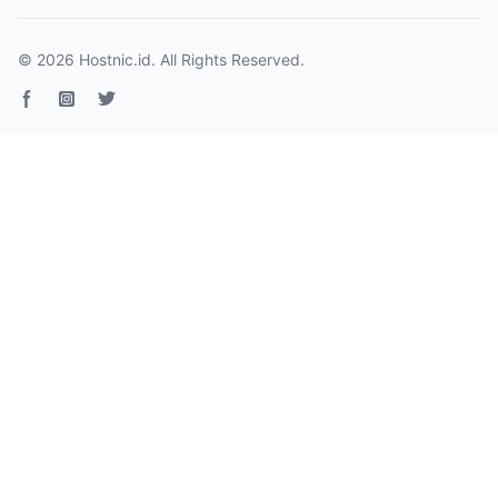
© 2026
Hostnic.id
. All Rights Reserved.
Facebook page
Instagram
Twitter page