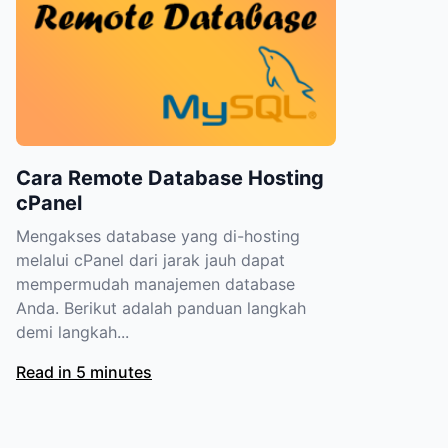
Cara Remote Database Hosting
cPanel
Mengakses database yang di-hosting
melalui cPanel dari jarak jauh dapat
mempermudah manajemen database
Anda. Berikut adalah panduan langkah
demi langkah...
Read in 5 minutes