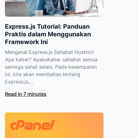
Express.js Tutorial: Panduan
Praktis dalam Menggunakan
Framework Ini
Mengenal Express.js Sahabat Hostnic!
Apa kabar? Apakakabar sahabat semua
semoga sehat selalu. Pada kesempatan
ini, kita akan membahas tentang
Express.js,...
Read in 7 minutes