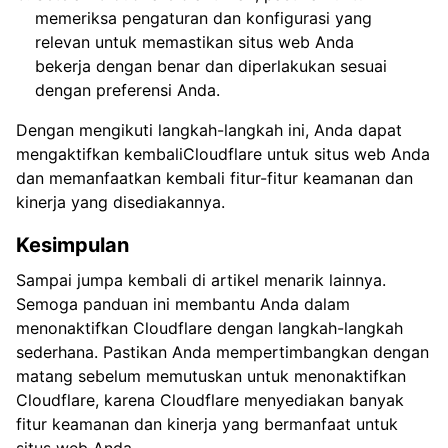
memeriksa pengaturan dan konfigurasi yang
relevan untuk memastikan situs web Anda
bekerja dengan benar dan diperlakukan sesuai
dengan preferensi Anda.
Dengan mengikuti langkah-langkah ini, Anda dapat
mengaktifkan kembaliCloudflare untuk situs web Anda
dan memanfaatkan kembali fitur-fitur keamanan dan
kinerja yang disediakannya.
Kesimpulan
Sampai jumpa kembali di artikel menarik lainnya.
Semoga panduan ini membantu Anda dalam
menonaktifkan Cloudflare dengan langkah-langkah
sederhana. Pastikan Anda mempertimbangkan dengan
matang sebelum memutuskan untuk menonaktifkan
Cloudflare, karena Cloudflare menyediakan banyak
fitur keamanan dan kinerja yang bermanfaat untuk