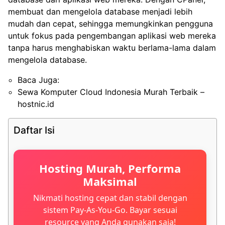
membuat dan mengelola database menjadi lebih
mudah dan cepat, sehingga memungkinkan pengguna
untuk fokus pada pengembangan aplikasi web mereka
tanpa harus menghabiskan waktu berlama-lama dalam
mengelola database.
Baca Juga:
Sewa Komputer Cloud Indonesia Murah Terbaik –
hostnic.id
Daftar Isi
Hosting Murah, Performa
Maksimal
Nikmati hosting cepat dan stabil dengan
sistem Pay-As-You-Go. Bayar sesuai
resource yang Anda gunakan saja!