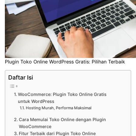
Plugin Toko Online WordPress Gratis: Pilihan Terbaik
Daftar Isi
WooCommerce: Plugin Toko Online Gratis
untuk WordPress
Hosting Murah, Performa Maksimal
Cara Memulai Toko Online dengan Plugin
WooCommerce
Fitur Terbaik dari Plugin Toko Online