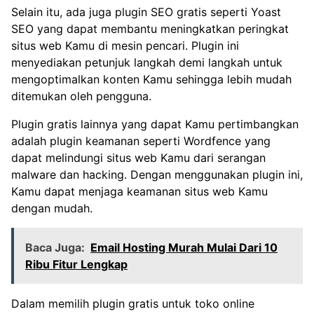
Selain itu, ada juga plugin SEO gratis seperti Yoast
SEO yang dapat membantu meningkatkan peringkat
situs web Kamu di mesin pencari. Plugin ini
menyediakan petunjuk langkah demi langkah untuk
mengoptimalkan konten Kamu sehingga lebih mudah
ditemukan oleh pengguna.
Plugin gratis lainnya yang dapat Kamu pertimbangkan
adalah plugin keamanan seperti Wordfence yang
dapat melindungi situs web Kamu dari serangan
malware dan hacking. Dengan menggunakan plugin ini,
Kamu dapat menjaga keamanan situs web Kamu
dengan mudah.
Baca Juga:
Email Hosting Murah Mulai Dari 10
Ribu Fitur Lengkap
Dalam memilih plugin gratis untuk toko online