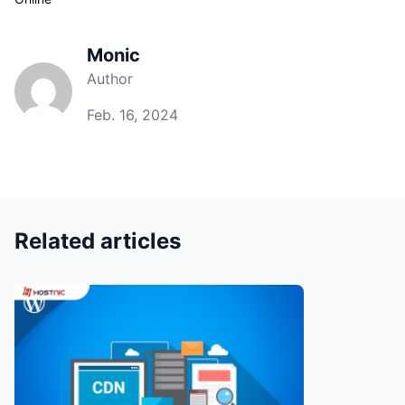
Monic
Author
Feb. 16, 2024
Related articles