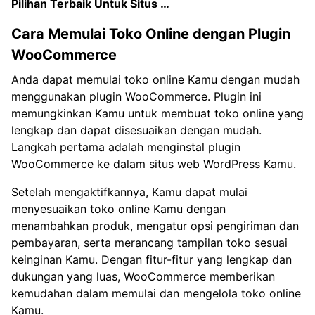
Pilihan Terbaik Untuk Situs …
Cara Memulai Toko Online dengan Plugin
WooCommerce
Anda dapat memulai toko online Kamu dengan mudah
menggunakan plugin WooCommerce. Plugin ini
memungkinkan Kamu untuk membuat toko online yang
lengkap dan dapat disesuaikan dengan mudah.
Langkah pertama adalah menginstal plugin
WooCommerce ke dalam situs web WordPress Kamu.
Setelah mengaktifkannya, Kamu dapat mulai
menyesuaikan toko online Kamu dengan
menambahkan produk, mengatur opsi pengiriman dan
pembayaran, serta merancang tampilan toko sesuai
keinginan Kamu. Dengan fitur-fitur yang lengkap dan
dukungan yang luas, WooCommerce memberikan
kemudahan dalam memulai dan mengelola toko online
Kamu.