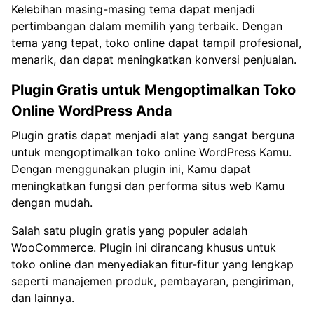
Kelebihan masing-masing tema dapat menjadi
pertimbangan dalam memilih yang terbaik. Dengan
tema yang tepat, toko online dapat tampil profesional,
menarik, dan dapat meningkatkan konversi penjualan.
Plugin Gratis untuk Mengoptimalkan Toko
Online WordPress Anda
Plugin gratis dapat menjadi alat yang sangat berguna
untuk mengoptimalkan toko online WordPress Kamu.
Dengan menggunakan plugin ini, Kamu dapat
meningkatkan fungsi dan performa situs web Kamu
dengan mudah.
Salah satu plugin gratis yang populer adalah
WooCommerce. Plugin ini dirancang khusus untuk
toko online dan menyediakan fitur-fitur yang lengkap
seperti manajemen produk, pembayaran, pengiriman,
dan lainnya.