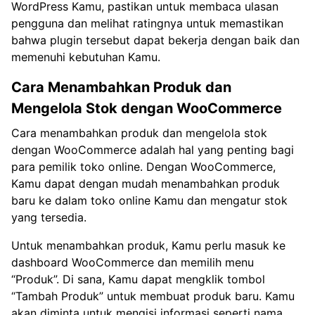
WordPress Kamu, pastikan untuk membaca ulasan
pengguna dan melihat ratingnya untuk memastikan
bahwa plugin tersebut dapat bekerja dengan baik dan
memenuhi kebutuhan Kamu.
Cara Menambahkan Produk dan
Mengelola Stok dengan WooCommerce
Cara menambahkan produk dan mengelola stok
dengan WooCommerce adalah hal yang penting bagi
para pemilik toko online. Dengan WooCommerce,
Kamu dapat dengan mudah menambahkan produk
baru ke dalam toko online Kamu dan mengatur stok
yang tersedia.
Untuk menambahkan produk, Kamu perlu masuk ke
dashboard WooCommerce dan memilih menu
“Produk”. Di sana, Kamu dapat mengklik tombol
“Tambah Produk” untuk membuat produk baru. Kamu
akan diminta untuk mengisi informasi seperti nama