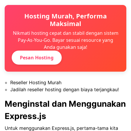
Hosting Murah, Performa
Maksimal
Nikmati hosting cepat dan stabil dengan sistem
Pay-As-You-Go. Bayar sesuai resource yang
Anda gunakan saja!
Pesan Hosting
Reseller Hosting Murah
Jadilah reseller hosting dengan biaya terjangkau!
Menginstal dan Menggunakan
Express.js
Untuk menggunakan Express.js, pertama-tama kita