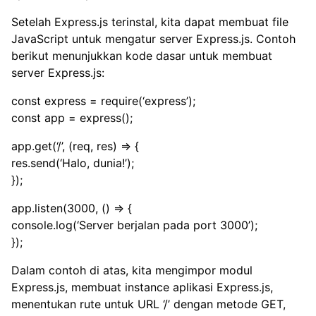
Setelah Express.js terinstal, kita dapat membuat file
JavaScript untuk mengatur server Express.js. Contoh
berikut menunjukkan kode dasar untuk membuat
server Express.js:
const express = require(‘express’);
const app = express();
app.get(‘/’, (req, res) => {
res.send(‘Halo, dunia!’);
});
app.listen(3000, () => {
console.log(‘Server berjalan pada port 3000’);
});
Dalam contoh di atas, kita mengimpor modul
Express.js, membuat instance aplikasi Express.js,
menentukan rute untuk URL ‘/’ dengan metode GET,