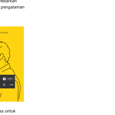
nyebarkan
n pengalaman
ss untuk