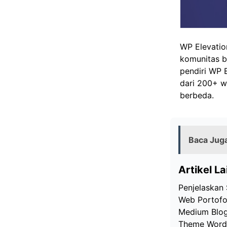
WP Elevatio
komunitas b
pendiri WP E
dari 200+ w
berbeda.
Baca Jug
Artikel La
Penjelaskan
Web Portofol
Medium Blog:
Theme WordP