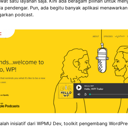
wat satu layanan saja. Kini ada beragam pilihan untuk me
a pendengar. Pun, ada begitu banyak aplikasi menawarka
arkan podcast.
alah inisiatif dari WPMU Dev, toolkit pengembang WordPre