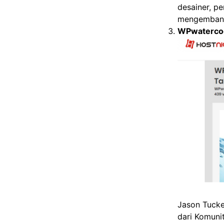
desainer, p
mengembangk
WPwaterco
Jason Tuck
dari Komuni