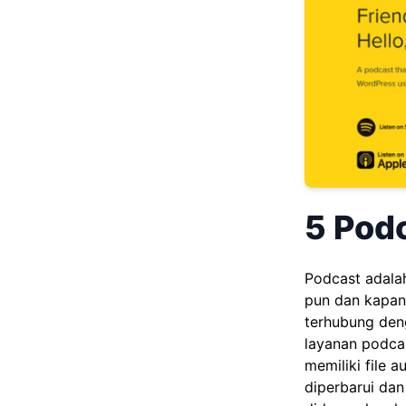
5 Pod
Podcast adala
pun dan kapan
terhubung deng
layanan podcas
memiliki file 
diperbarui da