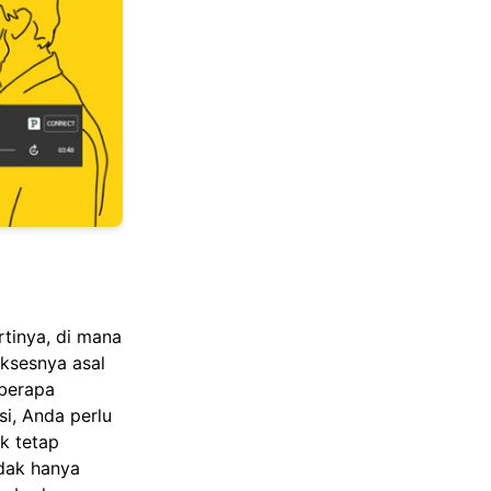
rtinya, di mana
ksesnya asal
eberapa
i, Anda perlu
k tetap
idak hanya