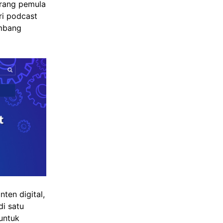
orang pemula
ri podcast
embang
ten digital,
i satu
 untuk