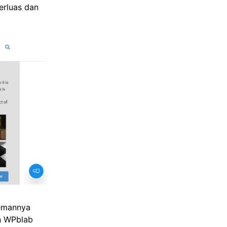
erluas dan
temannya
n WPblab