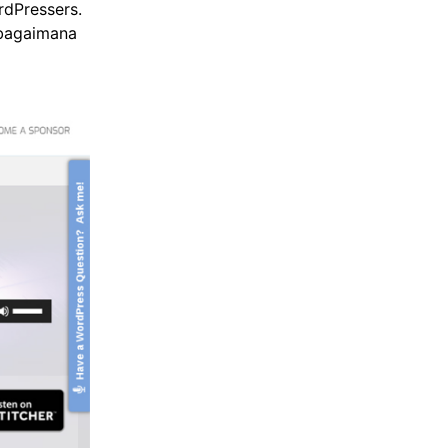
rdPressers.
 bagaimana