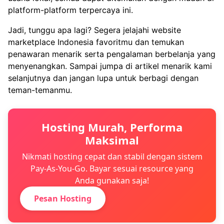
platform-platform terpercaya ini.
Jadi, tunggu apa lagi? Segera jelajahi website
marketplace Indonesia favoritmu dan temukan
penawaran menarik serta pengalaman berbelanja yang
menyenangkan. Sampai jumpa di artikel menarik kami
selanjutnya dan jangan lupa untuk berbagi dengan
teman-temanmu.
Hosting Murah, Performa
Maksimal
Nikmati hosting cepat dan stabil dengan sistem
Pay-As-You-Go. Bayar sesuai resource yang
Anda gunakan saja!
Pesan Hosting