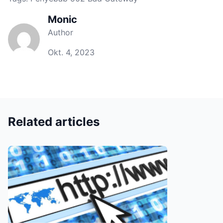
Monic
Author
Okt. 4, 2023
Related articles