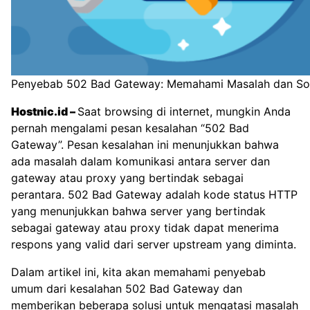
Penyebab 502 Bad Gateway: Memahami Masalah dan So
Hostnic.id
–
Saat browsing di internet, mungkin Anda
pernah mengalami pesan kesalahan “502 Bad
Gateway”. Pesan kesalahan ini menunjukkan bahwa
ada masalah dalam komunikasi antara server dan
gateway atau proxy yang bertindak sebagai
perantara. 502 Bad Gateway adalah kode status HTTP
yang menunjukkan bahwa server yang bertindak
sebagai gateway atau proxy tidak dapat menerima
respons yang valid dari server upstream yang diminta.
Dalam artikel ini, kita akan memahami penyebab
umum dari kesalahan 502 Bad Gateway dan
memberikan beberapa solusi untuk mengatasi masalah