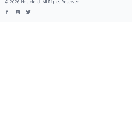
© 2026
Hostnic.id
. All Rights Reserved.
Facebook page
Instagram
Twitter page