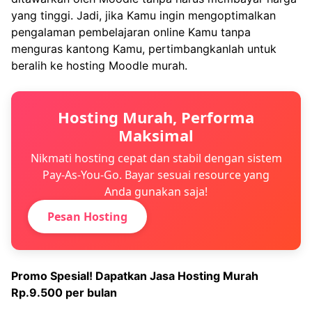
yang tinggi. Jadi, jika Kamu ingin mengoptimalkan
pengalaman pembelajaran online Kamu tanpa
menguras kantong Kamu, pertimbangkanlah untuk
beralih ke hosting Moodle murah.
Hosting Murah, Performa
Maksimal
Nikmati hosting cepat dan stabil dengan sistem
Pay-As-You-Go. Bayar sesuai resource yang
Anda gunakan saja!
Pesan Hosting
Promo Spesial! Dapatkan
Jasa Hosting Murah
Rp.9.500 per bulan