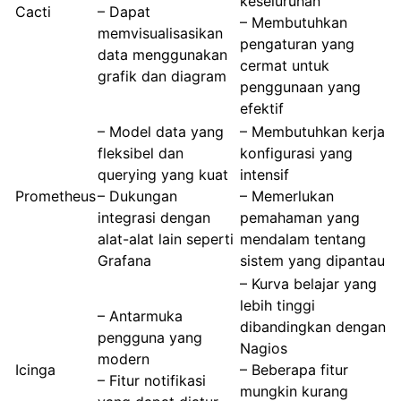
keseluruhan
Cacti
– Dapat
– Membutuhkan
memvisualisasikan
pengaturan yang
data menggunakan
cermat untuk
grafik dan diagram
penggunaan yang
efektif
– Model data yang
– Membutuhkan kerja
fleksibel dan
konfigurasi yang
querying yang kuat
intensif
Prometheus
– Dukungan
– Memerlukan
integrasi dengan
pemahaman yang
alat-alat lain seperti
mendalam tentang
Grafana
sistem yang dipantau
– Kurva belajar yang
lebih tinggi
– Antarmuka
dibandingkan dengan
pengguna yang
Nagios
modern
Icinga
– Beberapa fitur
– Fitur notifikasi
mungkin kurang