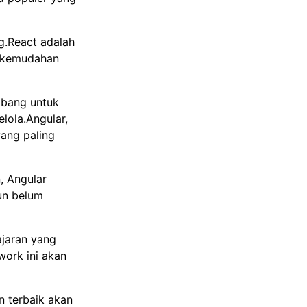
g.React adalah
a kemudahan
bang untuk
lola.Angular,
ang paling
, Angular
un belum
ajaran yang
ork ini akan
n terbaik akan