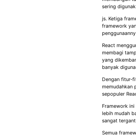
sering digunak
js. Ketiga fra
framework yan
penggunaannya
React menggu
membagi tampil
yang dikemban
banyak diguna
Dengan fitur-f
memudahkan pe
sepopuler Reac
Framework ini 
lebih mudah b
sangat tergan
Semua framewor