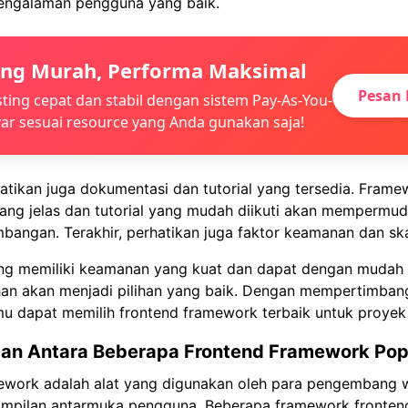
ngalaman pengguna yang baik.
ing Murah, Performa Maksimal
Pesan 
ting cepat dan stabil dengan sistem Pay-As-You-
ar sesuai resource yang Anda gunakan saja!
rhatikan juga dokumentasi dan tutorial yang tersedia. Fram
ang jelas dan tutorial yang mudah diikuti akan mempermu
angan. Terakhir, perhatikan juga faktor keamanan dan skal
g memiliki keamanan yang kuat dan dapat dengan mudah
han akan menjadi pilihan yang baik. Dengan mempertimbang
Kamu dapat memilih frontend framework terbaik untuk proye
an Antara Beberapa Frontend Framework Pop
ework adalah alat yang digunakan oleh para pengembang 
pilan antarmuka pengguna. Beberapa framework fronten