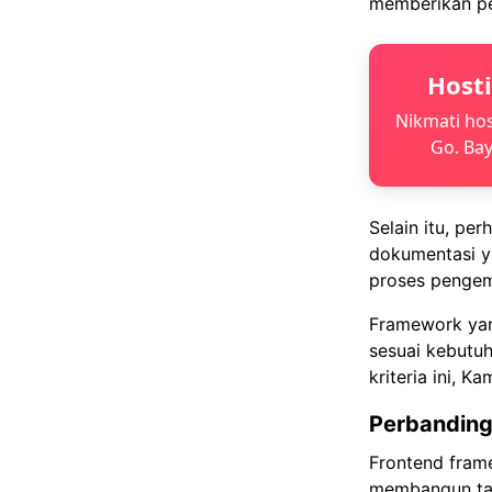
memberikan pe
Host
Nikmati hos
Go. Bay
Selain itu, pe
dokumentasi y
proses pengemb
Framework yan
sesuai kebutu
kriteria ini, 
Perbanding
Frontend fram
membangun tam