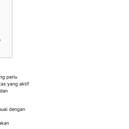
a
ng perlu
as yang aktif
 dan
suai dengan
akan