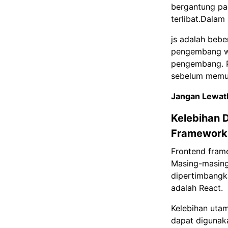
bergantung pa
terlibat.Dalam
js adalah beb
pengembang web
pengembang. P
sebelum memu
Jangan Lewat
Kelebihan 
Framework
Frontend fram
Masing-masing
dipertimbangk
adalah React.
Kelebihan ut
dapat diguna