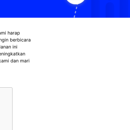
ami harap
ngin berbicara
anan ini
eningkatkan
kami dan mari