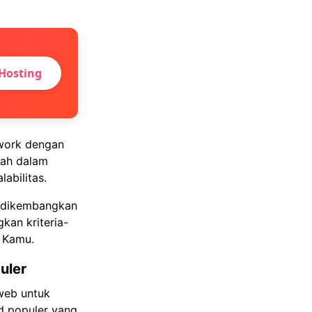
Hosting
ework dengan
dah dalam
abilitas.
 dikembangkan
kan kriteria-
k Kamu.
uler
web untuk
d populer yang