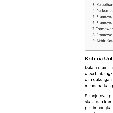
Kelebiha
Perkemba
Framewor
Framewor
Framewor
Framewor
Akhir Kat
Kriteria U
Dalam memilih 
dipertimbangka
dan dukungan 
mendapatkan p
Selanjutnya, p
skala dan komp
pertimbangkan