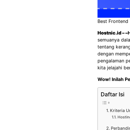
Best Frontend
Hostnic.id
– –
semuanya dalam
tentang kerang
dengan memper
pengalaman pe
kita jelajahi 
Wow! Inilah P
Daftar Isi
Kriteria 
Hostin
Perbandi