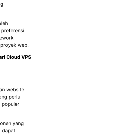
ng
oleh
 preferensi
mework
proyek web.
ri Cloud VPS
an website.
ang perlu
 populer
ponen yang
 dapat