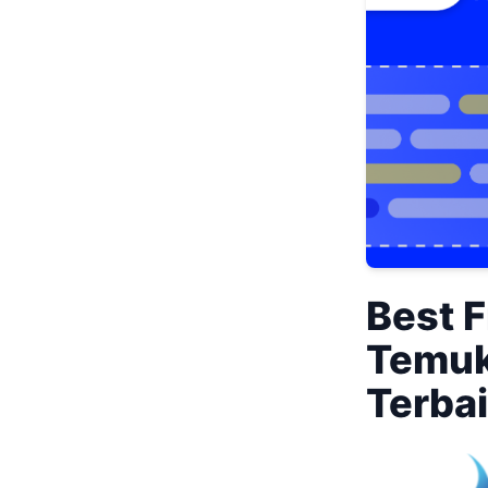
Best 
Temuk
Terba