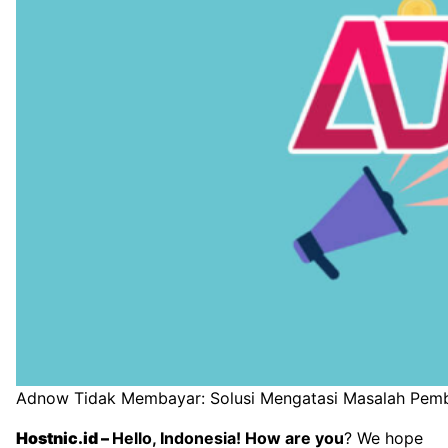
Adnow Tidak Membayar: Solusi Mengatasi Masalah Pem
Hostnic.id
–
Hello, Indonesia! How are you
? We hope