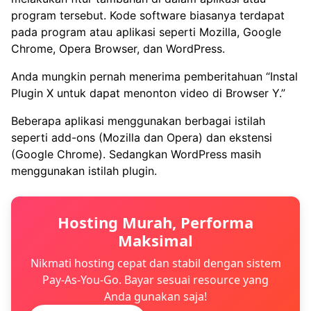
program tersebut. Kode software biasanya terdapat
pada program atau aplikasi seperti Mozilla, Google
Chrome, Opera Browser, dan WordPress.
Anda mungkin pernah menerima pemberitahuan “Instal
Plugin X untuk dapat menonton video di Browser Y.”
Beberapa aplikasi menggunakan berbagai istilah
seperti add-ons (Mozilla dan Opera) dan ekstensi
(Google Chrome). Sedangkan WordPress masih
menggunakan istilah plugin.
Hosting Murah, Performa
Maksimal
Nikmati hosting cepat dan stabil dengan sistem
Pay-As-You-Go. Bayar sesuai resource yang
Anda gunakan saja!