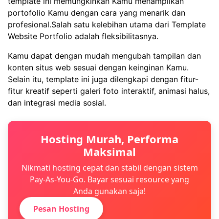
template ini memungkinkan Kamu menampilkan
portofolio Kamu dengan cara yang menarik dan
profesional.Salah satu kelebihan utama dari Template
Website Portfolio adalah fleksibilitasnya.
Kamu dapat dengan mudah mengubah tampilan dan
konten situs web sesuai dengan keinginan Kamu.
Selain itu, template ini juga dilengkapi dengan fitur-
fitur kreatif seperti galeri foto interaktif, animasi halus,
dan integrasi media sosial.
Hosting Murah, Performa
Maksimal
Nikmati hosting cepat dan stabil dengan sistem
Pay-As-You-Go. Bayar sesuai resource yang
Anda gunakan saja!
Pesan Hosting