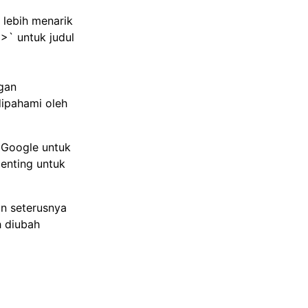
lebih menarik
>` untuk judul
gan
dipahami oleh
 Google untuk
enting untuk
an seterusnya
h diubah