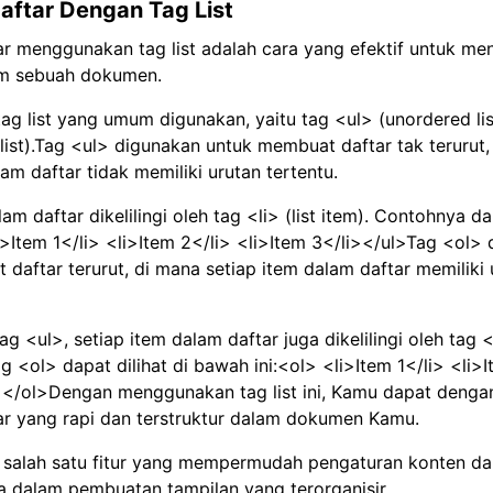
ftar Dengan Tag List
r menggunakan tag list adalah cara yang efektif untuk me
am sebuah dokumen.
tag list yang umum digunakan, yaitu tag <ul> (unordered lis
list).Tag <ul> digunakan untuk membuat daftar tak terurut,
lam daftar tidak memiliki urutan tertentu.
am daftar dikelilingi oleh tag <li> (list item). Contohnya dap
i>Item 1</li> <li>Item 2</li> <li>Item 3</li></ul>Tag <ol>
daftar terurut, di mana setiap item dalam daftar memiliki 
ag <ul>, setiap item dalam daftar juga dikelilingi oleh tag 
 <ol> dapat dilihat di bawah ini:<ol> <li>Item 1</li> <li>I
i></ol>Dengan menggunakan tag list ini, Kamu dapat deng
r yang rapi dan terstruktur dalam dokumen Kamu.
ah salah satu fitur yang mempermudah pengaturan konten 
a dalam pembuatan tampilan yang terorganisir.