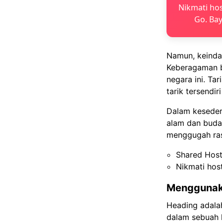
Nikmati hos
Go. Bay
Namun, keindah
Keberagaman b
negara ini. Ta
tarik tersendi
Dalam keseder
alam dan buda
menggugah ras
Shared Host
Nikmati hos
Menggunak
Heading adala
dalam sebuah 