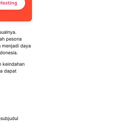
Hosting
sualnya.
bah pesona
ah menjadi daya
donesia.
n keindahan
ya dapat
subjudul