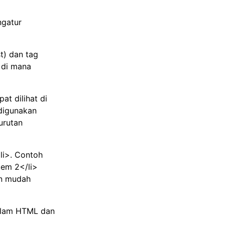
ngatur
t) dan tag
 di mana
at dilihat di
 digunakan
urutan
<li>. Contoh
tem 2</li>
an mudah
dalam HTML dan