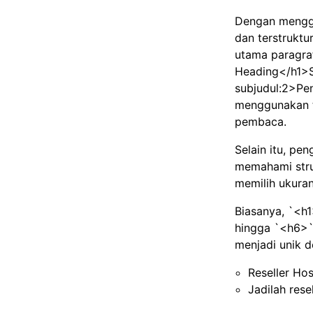
Dengan menggu
dan terstruktu
utama paragra
Heading</h1>S
subjudul:2>P
menggunakan t
pembaca.
Selain itu, pe
memahami stru
memilih ukuran
Biasanya, `<h1
hingga `<h6>` 
menjadi unik 
Reseller Ho
Jadilah rese