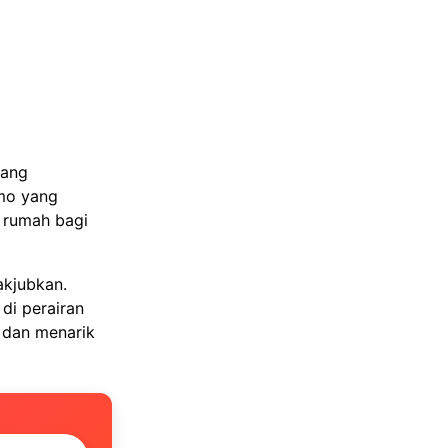
yang
mo yang
 rumah bagi
akjubkan.
di perairan
u dan menarik