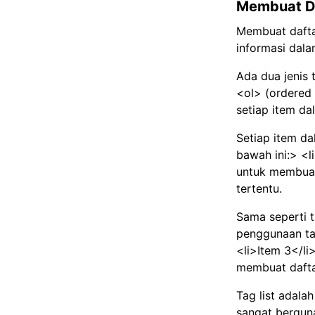
Membuat Da
Membuat dafta
informasi dal
Ada dua jenis 
<ol> (ordered 
setiap item da
Setiap item dal
bawah ini:> <l
untuk membuat 
tertentu.
Sama seperti t
penggunaan tag
<li>Item 3</l
membuat dafta
Tag list adal
sangat bergun