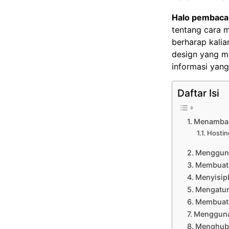
Halo pembaca,
tentang cara 
berharap kalia
design yang me
informasi yang
Daftar Isi
Menambah
Hostin
Menggun
Membuat 
Menyisip
Mengatur
Membuat 
Mengguna
Menghub