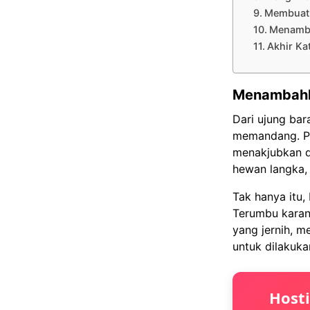
Membuat
Menamba
Akhir Ka
Menambahk
Dari ujung ba
memandang. Pu
menakjubkan d
hewan langka,
Tak hanya itu
Terumbu karang
yang jernih, m
untuk dilakuka
Host