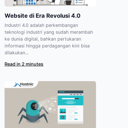
Website di Era Revolusi 4.0
Industri 4.0 adalah perkembangan
teknologi industri yang sudah merambah
ke dunia digital, bahkan pertukaran
informasi hingga perdagangan kini bisa
dilakukan...
Read in 2 minutes