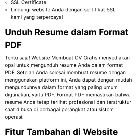
SSL Certificate
Lindungi website Anda dengan sertifikat SSL
kami yang terpercaya!
Unduh Resume dalam Format
PDF
Tentu saja! Website Membuat CV Gratis menyediakan
opsi untuk mengunduh resume Anda dalam format
PDF. Setelah Anda selesai membuat resume dengan
menggunakan platform ini, Anda dapat dengan mudah
mengunduhnya dalam format yang paling umum
digunakan, yaitu PDF. Format PDF memastikan bahwa
resume Anda tetap terlihat profesional dan terstruktur
saat dibuka di berbagai perangkat atau sistem
operasi.
Fitur Tambahan di Website