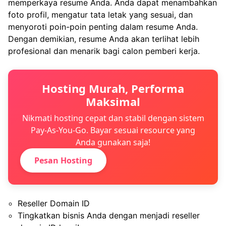
memperkaya resume Anda. Anda dapat menambahkan
foto profil, mengatur tata letak yang sesuai, dan
menyoroti poin-poin penting dalam resume Anda.
Dengan demikian, resume Anda akan terlihat lebih
profesional dan menarik bagi calon pemberi kerja.
Hosting Murah, Performa
Maksimal
Nikmati hosting cepat dan stabil dengan sistem
Pay-As-You-Go. Bayar sesuai resource yang
Anda gunakan saja!
Pesan Hosting
Reseller Domain ID
Tingkatkan bisnis Anda dengan menjadi reseller