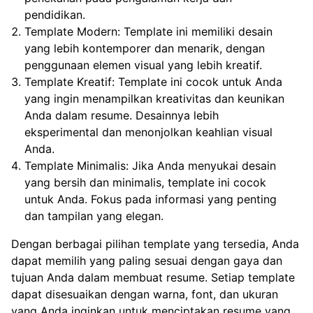
pendidikan.
Template Modern: Template ini memiliki desain
yang lebih kontemporer dan menarik, dengan
penggunaan elemen visual yang lebih kreatif.
Template Kreatif: Template ini cocok untuk Anda
yang ingin menampilkan kreativitas dan keunikan
Anda dalam resume. Desainnya lebih
eksperimental dan menonjolkan keahlian visual
Anda.
Template Minimalis: Jika Anda menyukai desain
yang bersih dan minimalis, template ini cocok
untuk Anda. Fokus pada informasi yang penting
dan tampilan yang elegan.
Dengan berbagai pilihan template yang tersedia, Anda
dapat memilih yang paling sesuai dengan gaya dan
tujuan Anda dalam membuat resume. Setiap template
dapat disesuaikan dengan warna, font, dan ukuran
yang Anda inginkan untuk menciptakan resume yang