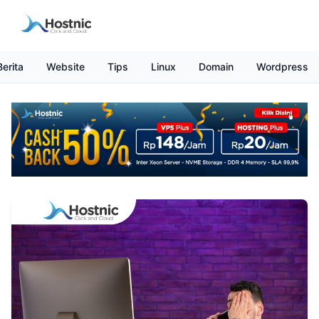
Berita
Website
Tips
Linux
Domain
Wordpress