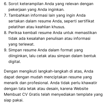
Sorot keterampilan Anda yang relevan dengan
pekerjaan yang Anda inginkan.
Tambahkan informasi lain yang ingin Anda
sertakan dalam resume Anda, seperti sertifikat
pelatihan atau keahlian khusus.
Periksa kembali resume Anda untuk memastikan
tidak ada kesalahan penulisan atau informasi
yang terlewat.
Simpan resume Anda dalam format yang
diinginkan, lalu cetak atau simpan dalam bentuk
digital.
Dengan mengikuti langkah-langkah di atas, Anda
dapat dengan mudah menciptakan resume yang
menarik dan profesional. Anda tidak perlu khawatir
dengan tata letak atau desain, karena Website
Membuat CV Gratis telah menyediakan template yang
siap pakai.