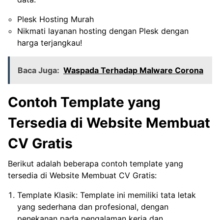
Plesk Hosting Murah
Nikmati layanan hosting dengan Plesk dengan
harga terjangkau!
Baca Juga:
Waspada Terhadap Malware Corona
Contoh Template yang
Tersedia di Website Membuat
CV Gratis
Berikut adalah beberapa contoh template yang
tersedia di Website Membuat CV Gratis:
Template Klasik: Template ini memiliki tata letak
yang sederhana dan profesional, dengan
penekanan pada pengalaman kerja dan