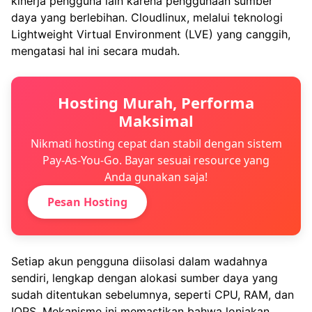
kinerja pengguna lain karena penggunaan sumber
daya yang berlebihan. Cloudlinux, melalui teknologi
Lightweight Virtual Environment (LVE) yang canggih,
mengatasi hal ini secara mudah.
Hosting Murah, Performa
Maksimal
Nikmati hosting cepat dan stabil dengan sistem
Pay-As-You-Go. Bayar sesuai resource yang
Anda gunakan saja!
Pesan Hosting
Setiap akun pengguna diisolasi dalam wadahnya
sendiri, lengkap dengan alokasi sumber daya yang
sudah ditentukan sebelumnya, seperti CPU, RAM, dan
IOPS. Mekanisme ini memastikan bahwa lonjakan