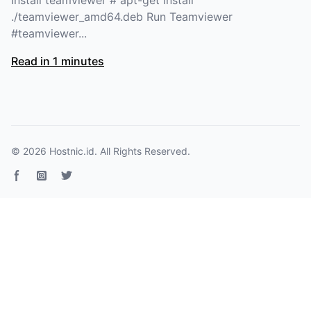
Install teamviewer # apt-get install
./teamviewer_amd64.deb Run Teamviewer
#teamviewer...
Read in 1 minutes
© 2026
Hostnic.id
. All Rights Reserved.
Facebook page
Instagram
Twitter page