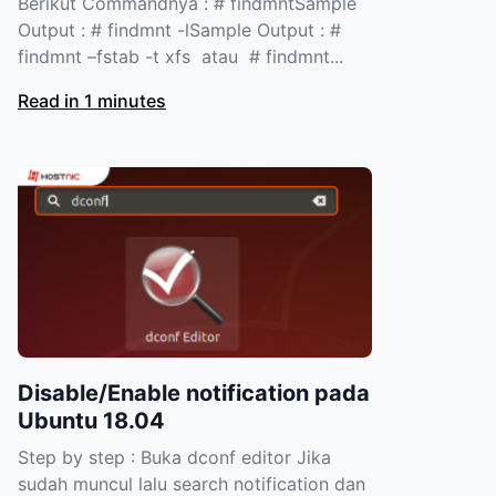
Berikut Commandnya : # findmntSample
Output : # findmnt -lSample Output : #
findmnt –fstab -t xfs atau # findmnt...
Read in 1 minutes
Disable/Enable notification pada
Ubuntu 18.04
Step by step : Buka dconf editor Jika
sudah muncul lalu search notification dan