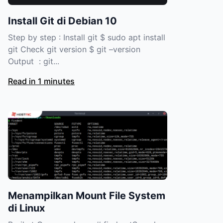
Install Git di Debian 10
Step by step : Install git $ sudo apt install
git Check git version $ git –version
Output : git...
Read in 1 minutes
Menampilkan Mount File System
di Linux