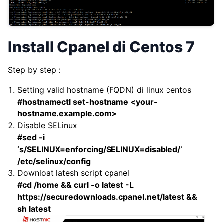
Install Cpanel di Centos 7
Step by step :
Setting valid hostname (FQDN) di linux centos
#hostnamectl set-hostname <your-
hostname.example.com>
Disable SELinux
#sed -i
‘s/SELINUX=enforcing/SELINUX=disabled/’
/etc/selinux/config
Downloat latesh script cpanel
#cd /home && curl -o latest -L
https://securedownloads.cpanel.net/latest &&
sh latest