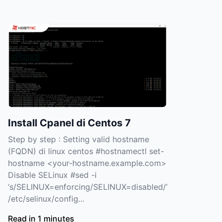
Install Cpanel di Centos 7
Step by step : Setting valid hostname
(FQDN) di linux centos #hostnamectl set-
hostname <your-hostname.example.com>
Disable SELinux #sed -i
‘s/SELINUX=enforcing/SELINUX=disabled/’
/etc/selinux/config...
Read in 1 minutes