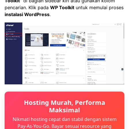
Toolkit”
di bagian sidebar kiri atau gunakan kolom
pencarian. Klik pada
WP Toolkit
untuk memulai proses
instalasi WordPress
.
Hosting Murah, Performa
Maksimal
Nikmati hosting cepat dan stabil dengan sistem
Pay-As-You-Go. Bayar sesuai resource yang