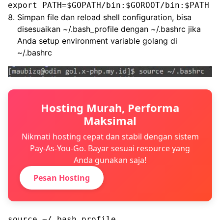
export PATH=$GOPATH/bin:$GOROOT/bin:$PATH
Simpan file dan reload shell configuration, bisa
disesuaikan ~/.bash_profile dengan ~/.bashrc jika
Anda setup environment variable golang di
~/.bashrc
Hosting Murah, Performa
Maksimal
Nikmati hosting cepat dan stabil dengan sistem
Pay-As-You-Go. Bayar sesuai resource yang
Anda gunakan saja!
Pesan Hosting
source ~/.bash_profile