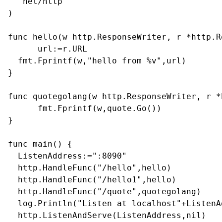
  "net/http"

)

func hello(w http.ResponseWriter, r *http.Re
      url:=r.URL

  fmt.Fprintf(w,"hello from %v",url)

}

func quotegolang(w http.ResponseWriter, r *
      fmt.Fprintf(w,quote.Go())

}

func main() {

  ListenAddress:=":8090"

  http.HandleFunc("/hello",hello)

  http.HandleFunc("/hello1",hello)

  http.HandleFunc("/quote",quotegolang)

  log.Println("Listen at localhost"+ListenAd
  http.ListenAndServe(ListenAddress,nil)
