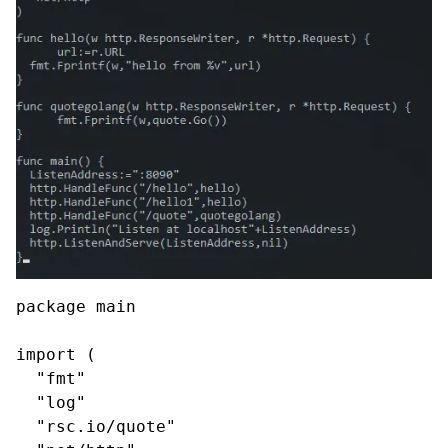
package main

import (

  "fmt"

  "log"

  "rsc.io/quote"
