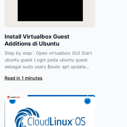
Install Virtualbox Guest
Additions di Ubuntu
Step by step : Open virtualbox GUI Start
ubuntu guest Login pada ubuntu guest
sebagai sudo users $sudo apt update...
Read in 1 minutes