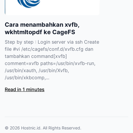
Cara menambahkan xvfb,
wkhtmltopdf ke CageFS
Step by step : Login server via ssh Create
file #vi /etc/cagefs/conf.d/xvfb.cfg dan
tambahkan command[xvfb]
comment=xvfb paths=/usr/bin/xvfb-run,
/usr/bin/xauth, /usr/bin/Xvfb,
/usr/bin/xkbcomp,...
Read in 1 minutes
© 2026
Hostnic.id
. All Rights Reserved.