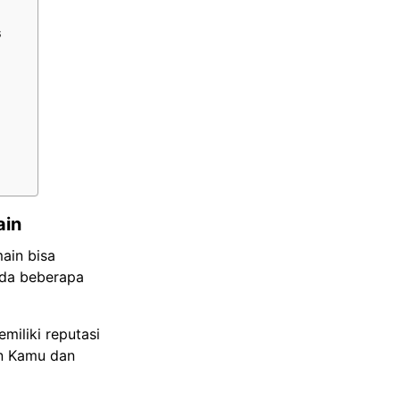
s
ain
ain bisa
ada beberapa
miliki reputasi
in Kamu dan