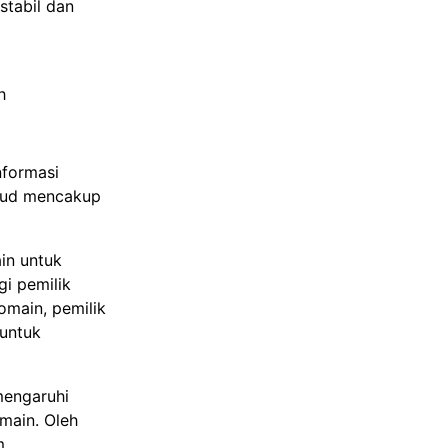
stabil dan
h
nformasi
ksud mencakup
in untuk
gi pemilik
omain, pemilik
 untuk
mengaruhi
main. Oleh
m