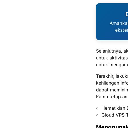
Amankan
ekste
Selanjutnya, ak
untuk aktivita
untuk mengamb
Terakhir, laku
kehilangan in
dapat meminima
Kamu tetap ama
Hemat dan 
Cloud VPS T
Menggunak