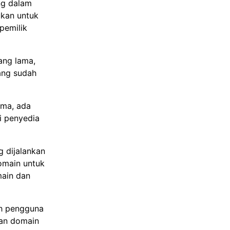
ng dalam
ukan untuk
pemilik
ang lama,
yang sudah
ama, ada
i penyedia
g dijalankan
omain untuk
main dan
eh pengguna
gan domain