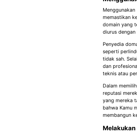
Menggunakan l
memastikan ke
domain yang t
diurus dengan 
Penyedia doma
seperti perlin
tidak sah. Sel
dan profesion
teknis atau pe
Dalam memilih
reputasi merek
yang mereka t
bahwa Kamu me
membangun keh
Melakukan 