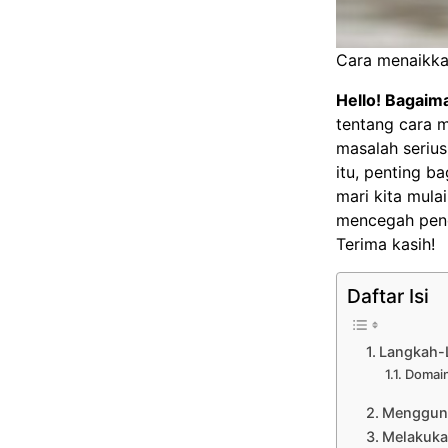
Cara menaikka
Hello! Bagaima
tentang cara 
masalah serius
itu, penting b
mari kita mul
mencegah pencu
Terima kasih!
Daftar Isi
Langkah-
Domain
Mengguna
Melakuka