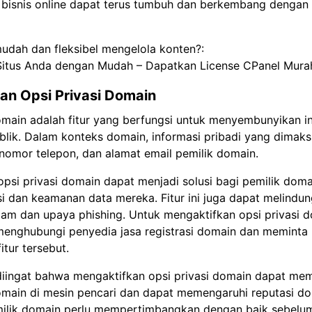
, bisnis online dapat terus tumbuh dan berkembang dengan 
mudah dan fleksibel mengelola konten?:
Situs Anda dengan Mudah – Dapatkan License CPanel Mura
an Opsi Privasi Domain
omain adalah fitur yang berfungsi untuk menyembunyikan i
ublik. Dalam konteks domain, informasi pribadi yang dima
nomor telepon, dan alamat email pemilik domain.
psi privasi domain dapat menjadi solusi bagi pemilik doma
i dan keamanan data mereka. Fitur ini juga dapat melindun
am dan upaya phishing. Untuk mengaktifkan opsi privasi d
menghubungi penyedia jasa registrasi domain dan meminta
itur tersebut.
diingat bahwa mengaktifkan opsi privasi domain dapat me
omain di mesin pencari dan dapat memengaruhi reputasi do
emilik domain perlu mempertimbangkan dengan baik sebelu