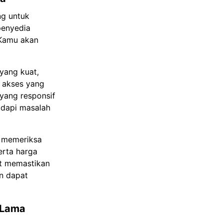
ng untuk
penyedia
 Kamu akan
yang kuat,
i akses yang
yang responsif
adapi masalah
k memeriksa
erta harga
t memastikan
n dapat
 Lama