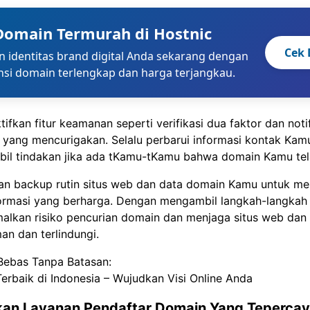
Domain Termurah di Hostnic
Cek
 identitas brand digital Anda sekarang dengan
nsi domain terlengkap dan harga terjangkau.
tifkan fitur keamanan seperti verifikasi dua faktor dan noti
s yang mencurigakan. Selalu perbarui informasi kontak Kam
il tindakan jika ada tKamu-tKamu bahwa domain Kamu tela
kan backup rutin situs web dan data domain Kamu untuk me
formasi yang berharga. Dengan mengambil langkah-langkah 
lkan risiko pencurian domain dan menjaga situs web dan b
n dan terlindungi.
Bebas Tanpa Batasan:
erbaik di Indonesia – Wujudkan Visi Online Anda
an Layanan Pendaftar Domain Yang Teperca