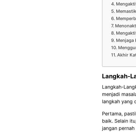
Mengakti
Memastik
Memperba
Menonakt
Mengakti
Menjaga 
Menggun
Akhir Ka
Langkah-L
Langkah-Langk
menjadi masala
langkah yang d
Pertama, pasti
baik. Selain i
jangan pernah 