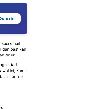
 Domain
fikasi email
u dan pastikan
h dicuri.
nghindari
awal ini, Kamu
isnis online
ya