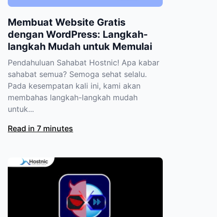
Membuat Website Gratis
dengan WordPress: Langkah-
langkah Mudah untuk Memulai
Pendahuluan Sahabat Hostnic! Apa kabar
sahabat semua? Semoga sehat selalu.
Pada kesempatan kali ini, kami akan
membahas langkah-langkah mudah
untuk...
Read in 7 minutes