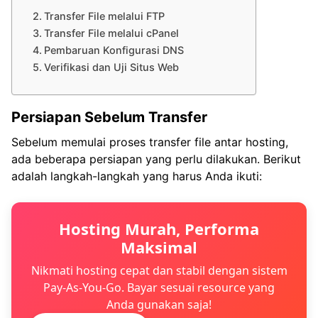
Transfer File melalui FTP
Transfer File melalui cPanel
Pembaruan Konfigurasi DNS
Verifikasi dan Uji Situs Web
Persiapan Sebelum Transfer
Sebelum memulai proses transfer file antar hosting,
ada beberapa persiapan yang perlu dilakukan. Berikut
adalah langkah-langkah yang harus Anda ikuti:
Hosting Murah, Performa
Maksimal
Nikmati hosting cepat dan stabil dengan sistem
Pay-As-You-Go. Bayar sesuai resource yang
Anda gunakan saja!