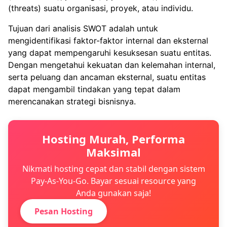
(threats) suatu organisasi, proyek, atau individu.
Tujuan dari analisis SWOT adalah untuk
mengidentifikasi faktor-faktor internal dan eksternal
yang dapat mempengaruhi kesuksesan suatu entitas.
Dengan mengetahui kekuatan dan kelemahan internal,
serta peluang dan ancaman eksternal, suatu entitas
dapat mengambil tindakan yang tepat dalam
merencanakan strategi bisnisnya.
Hosting Murah, Performa
Maksimal
Nikmati hosting cepat dan stabil dengan sistem
Pay-As-You-Go. Bayar sesuai resource yang
Anda gunakan saja!
Pesan Hosting