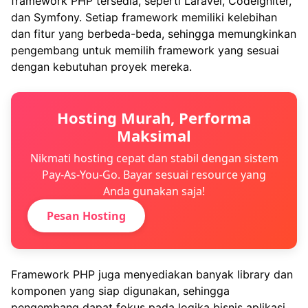
framework PHP tersedia, seperti Laravel, CodeIgniter,
dan Symfony. Setiap framework memiliki kelebihan
dan fitur yang berbeda-beda, sehingga memungkinkan
pengembang untuk memilih framework yang sesuai
dengan kebutuhan proyek mereka.
Hosting Murah, Performa
Maksimal
Nikmati hosting cepat dan stabil dengan sistem
Pay-As-You-Go. Bayar sesuai resource yang
Anda gunakan saja!
Pesan Hosting
Framework PHP juga menyediakan banyak library dan
komponen yang siap digunakan, sehingga
pengembang dapat fokus pada logika bisnis aplikasi