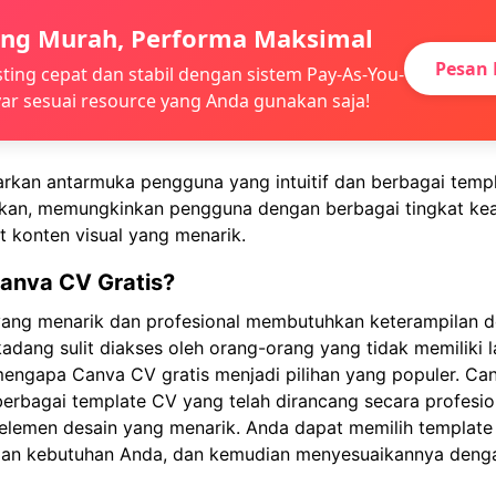
ing Murah, Performa Maksimal
Pesan 
ting cepat dan stabil dengan sistem Pay-As-You-
ar sesuai resource yang Anda gunakan saja!
kan antarmuka pengguna yang intuitif dan berbagai temp
ikan, memungkinkan pengguna dengan berbagai tingkat kea
 konten visual yang menarik.
anva CV Gratis?
ng menarik dan profesional membutuhkan keterampilan de
dang sulit diakses oleh orang-orang yang tidak memiliki l
 mengapa Canva CV gratis menjadi pilihan yang populer. Ca
erbagai template CV yang telah dirancang secara profesio
 elemen desain yang menarik. Anda dapat memilih template
an kebutuhan Anda, dan kemudian menyesuaikannya denga