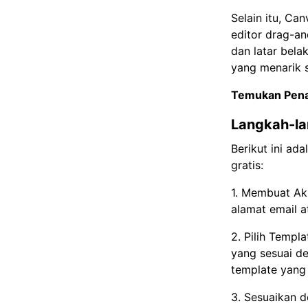
Selain itu, Ca
editor drag-an
dan latar bel
yang menarik s
Temukan Pena
Langkah-l
Berikut ini a
gratis:
1. Membuat Ak
alamat email a
2. Pilih Templ
yang sesuai d
template yang 
3. Sesuaikan d