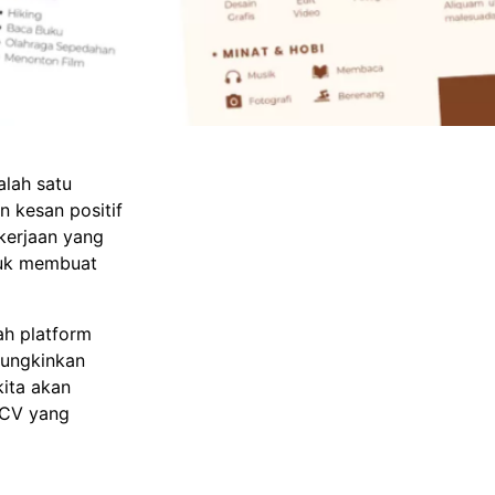
alah satu
 kesan positif
kerjaan yang
ntuk membuat
ah platform
mungkinkan
ita akan
 CV yang