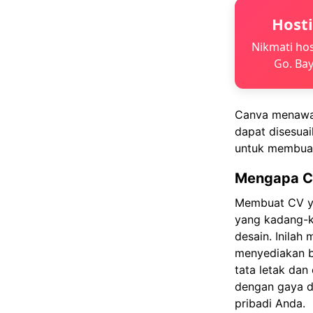
Host
Nikmati hos
Go. Bay
Canva menawar
dapat disesua
untuk membuat
Mengapa C
Membuat CV ya
yang kadang-ka
desain. Inilah
menyediakan b
tata letak dan
dengan gaya d
pribadi Anda.