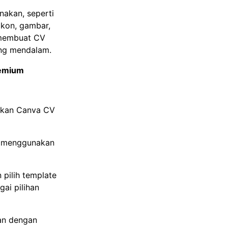
nakan, seperti
ikon, gambar,
 membuat CV
ang mendalam.
remium
akan Canva CV
n menggunakan
 pilih template
ai pilihan
kan dengan