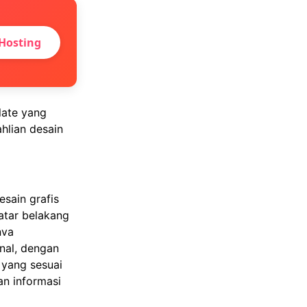
Hosting
late yang
hlian desain
sain grafis
atar belakang
nva
nal, dengan
 yang sesuai
n informasi