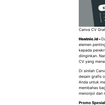
Canva CV Gra
Hostnic.id
–
Da
elemen pentin
kepada perekr
diinginkan. Na
CV yang menari
Di sinilah Can
desain grafis
Anda untuk me
membahas bag
menonjol dan 
Promo Spesial