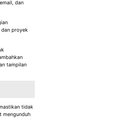
email, dan
gian
, dan proyek
uk
nambahkan
kan tampilan
mastikan tidak
pat mengunduh