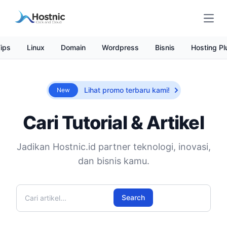
Open
ips
Linux
Domain
Wordpress
Bisnis
Hosting Pl
Lihat promo terbaru kami!
New
Cari Tutorial & Artikel
Jadikan Hostnic.id partner teknologi, inovasi,
dan bisnis kamu.
Cari artikel
Search