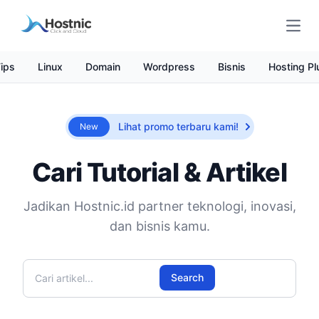
Open
ips
Linux
Domain
Wordpress
Bisnis
Hosting Pl
Lihat promo terbaru kami!
New
Cari Tutorial & Artikel
Jadikan Hostnic.id partner teknologi, inovasi,
dan bisnis kamu.
Cari artikel
Search