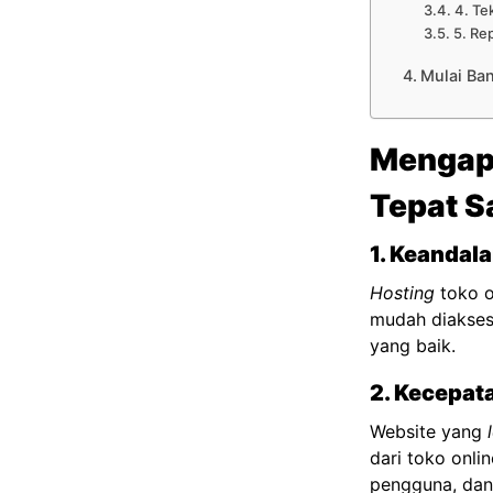
4. Te
5. Re
Mulai Ba
Mengapa
Tepat S
1. Keandala
Hosting
toko o
mudah diakses 
yang baik.
2. Kecepat
Website yang
dari toko onl
pengguna, da