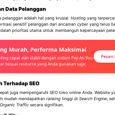
n Data Pelanggan
 pelanggan adalah hal yang krusial.
Hosting
yang terperca
ormasi sensitif pelanggan dari ancaman
cyber
yang terus b
adalah prioritas utama untuk membangun kepercayaan pela
ing Murah, Performa Maksimal
Pesan 
ting cepat dan stabil dengan sistem Pay-As-You-
ar sesuai resource yang Anda gunakan saja!
h Terhadap SEO
epat juga mempengaruhi SEO toko online Anda. Website y
bih mudah mendapatkan
ranking
tinggi di
Search Engine
, se
Organic Traffic
secara signifikan.