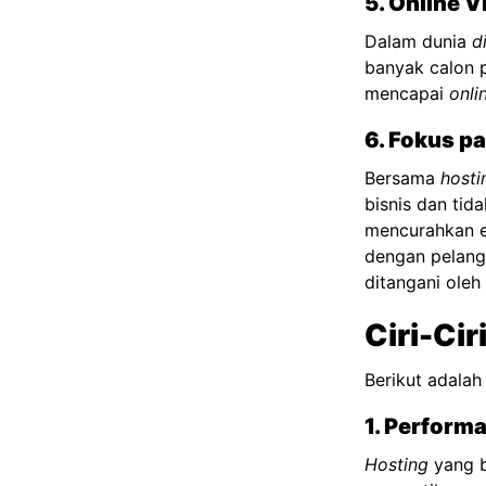
5. Online Vi
Dalam dunia
d
banyak calon 
mencapai
onlin
6. Fokus p
Bersama
hosti
bisnis dan tid
mencurahkan e
dengan pelang
ditangani ole
Ciri-Cir
Berikut adalah 
1. Performa
Hosting
yang b