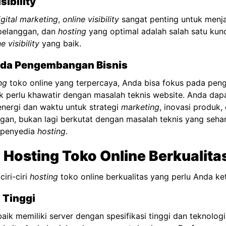
sibility
igital marketing
,
online visibility
sangat penting untuk menj
pelanggan, dan
hosting
yang optimal adalah salah satu kunc
e visibility
yang baik.
ada Pengembangan Bisnis
ng
toko online yang terpercaya, Anda bisa fokus pada pe
ak perlu khawatir dengan masalah teknis website. Anda dap
nergi dan waktu untuk strategi
marketing
, inovasi produk, 
gan, bukan lagi berkutat dengan masalah teknis yang seha
h penyedia
hosting
.
i Hosting Toko Online Berkualita
ciri-ciri
hosting
toko online berkualitas yang perlu Anda ket
 Tinggi
aik memiliki server dengan spesifikasi tinggi dan teknologi