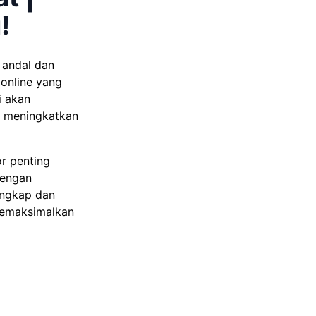
!
 andal dan
online yang
i akan
a meningkatkan
or penting
dengan
engkap dan
emaksimalkan