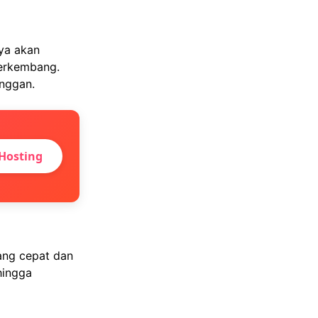
ya akan
erkembang.
nggan.
Hosting
ang cepat dan
hingga