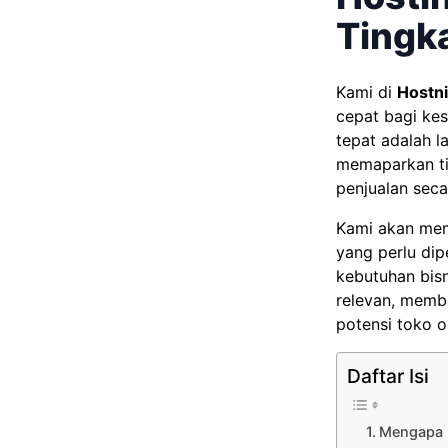
Tingk
Kami di
Hostni
cepat bagi kes
tepat adalah l
memaparkan t
penjualan sec
Kami akan mem
yang perlu di
kebutuhan bis
relevan, mem
potensi toko o
Daftar Isi
Mengapa M