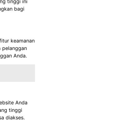
g tinggi ini
ngkan bagi
fitur keamanan
a pelanggan
nggan Anda.
ebsite Anda
ng tinggi
sa diakses.