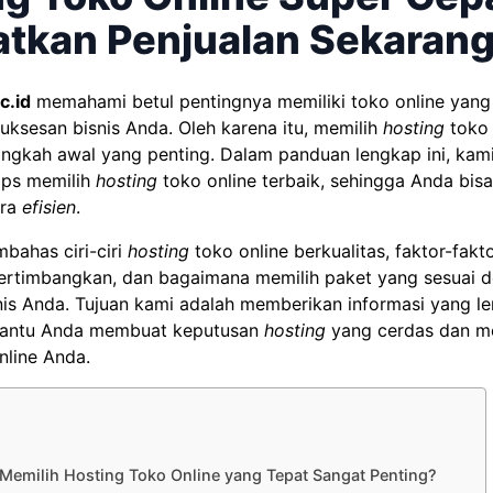
atkan Penjualan Sekarang
c.id
memahami betul pentingnya memiliki toko online yang
uksesan bisnis Anda. Oleh karena itu, memilih
hosting
toko 
angkah awal yang penting. Dalam panduan lengkap ini, kam
ips memilih
hosting
toko online terbaik, sehingga Anda bis
ara
efisien
.
bahas ciri-ciri
hosting
toko online berkualitas, faktor-fakt
pertimbangkan, dan bagaimana memilih paket yang sesuai 
nis Anda. Tujuan kami adalah memberikan informasi yang l
bantu Anda membuat keputusan
hosting
yang cerdas dan m
nline Anda.
emilih Hosting Toko Online yang Tepat Sangat Penting?