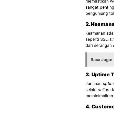
memastikan web
sangat pentin
pengunjung to
2. Keamana
Keamanan adal
seperti SSL,
fi
dari serangan
Baca Juga:
3. Uptime 
Jaminan
uptim
selalu
online
da
meminimalkan 
4. Custome