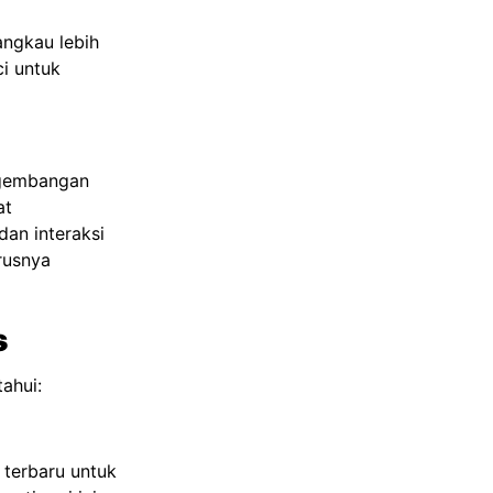
angkau lebih
i untuk
ngembangan
at
dan interaksi
rusnya
s
ahui:
 terbaru untuk