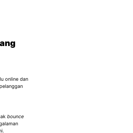
yang
u online dan
 pelanggan
dak
bounce
ngalaman
i.