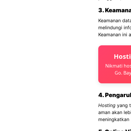
3. Keamana
Keamanan data
melindungi inf
Keamanan ini 
Host
Nikmati hos
Go. Bay
4. Pengaru
Hosting
yang t
aman akan le
meningkatkan