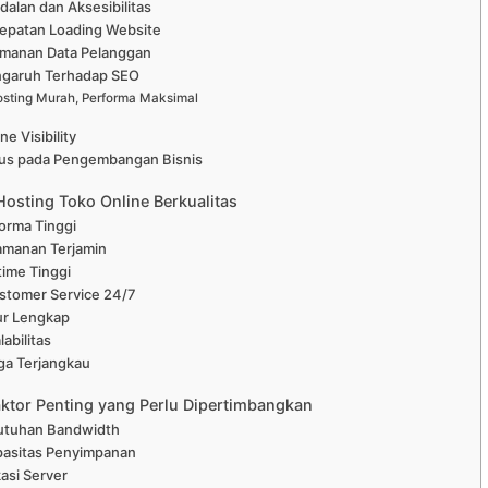
dalan dan Aksesibilitas
cepatan Loading Website
amanan Data Pelanggan
ngaruh Terhadap SEO
sting Murah, Performa Maksimal
ne Visibility
kus pada Pengembangan Bisnis
 Hosting Toko Online Berkualitas
forma Tinggi
amanan Terjamin
time Tinggi
stomer Service 24/7
tur Lengkap
labilitas
rga Terjangkau
aktor Penting yang Perlu Dipertimbangkan
butuhan Bandwidth
pasitas Penyimpanan
kasi Server