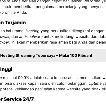
site Anda berjalan dengan cepat dan lancar. Performa yan
g untuk memberikan pengalaman berbelanja yang menyena
ko online Anda.
n Terjamin
ah hal utama.
Hosting
yang berkualitas dilengkapi dengan 
rewall
, dan
anti-malware
untuk melindungi website dan dat
cyber
. Ini akan memberikan rasa aman bagi Anda dan pela
Hosting Streaming Tepercaya – Mulai 100 Ribuan!
Tinggi
e
minimal 99,9% adalah suatu keharusan. Ini memastikan w
n bisa diakses kapan saja oleh calon pelanggan.
Uptime
ya
potensi kehilangan
penjualan
karena website yang tidak bi
r Service 24/7