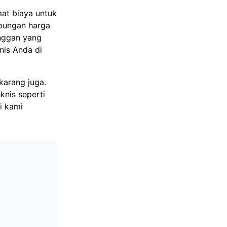
mat biaya untuk
bungan harga
anggan yang
nis Anda di
arang juga.
nis seperti
i kami