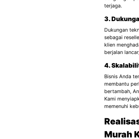
terjaga.
3. Dukung
Dukungan tekni
sebagai resell
klien menghada
berjalan lanca
4. Skalabi
Bisnis Anda te
membantu perk
bertambah, A
Kami menyiapka
memenuhi kebu
Realisa
Murah 