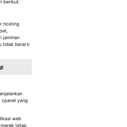
 berikut:
r hosting
pat,
i jaminan
 tidak berarti
gi
menjalankan
a cpanel yang
likasi web
s merek tetap