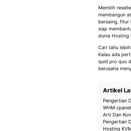
Memilih resell
membangun at
bersaing, fitu
siap membantu.
dunia
Hosting 
Cari tahu lebih
Kalau ada per
quid pro quo
d
berusaha meny
Artikel La
Pengertian 
WHM cpanel 
Arti Dan Ko
Pengertian 
Hosting KV