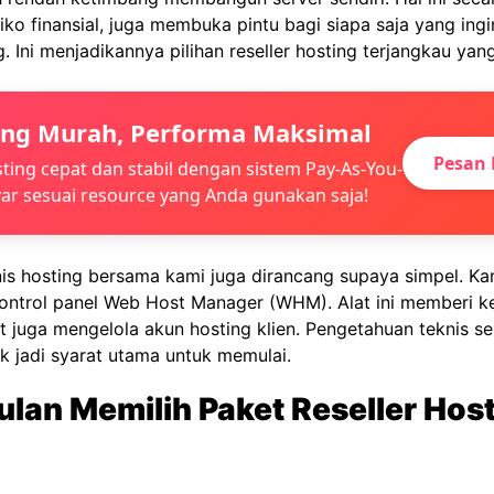
iko finansial, juga membuka pintu bagi siapa saja yang ing
g. Ini menjadikannya pilihan reseller hosting terjangkau yan
ing Murah, Performa Maksimal
Pesan 
ting cepat dan stabil dengan sistem Pay-As-You-
ar sesuai resource yang Anda gunakan saja!
is hosting bersama kami juga dirancang supaya simpel. Ka
ntrol panel Web Host Manager (WHM). Alat ini memberi k
juga mengelola akun hosting klien. Pengetahuan teknis se
 jadi syarat utama untuk memulai.
lan Memilih Paket Reseller Hos