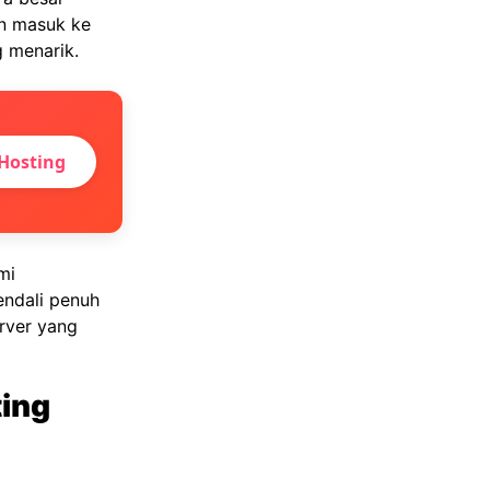
in masuk ke
g menarik.
Hosting
mi
endali penuh
rver yang
ting