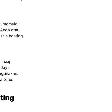
ru memulai
a Anda atau
snis hosting
mi siap
 daya
igunakan.
a terus
ting