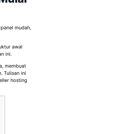
cpanel mudah,
uktur awal
n ini.
ya, membuat
 Tulisan ini
ller hosting