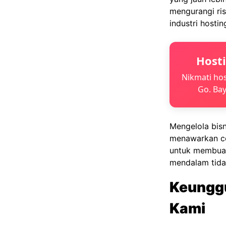
mengurangi ris
industri hostin
Host
Nikmati hos
Go. Bay
Mengelola bisn
menawarkan co
untuk membuat 
mendalam tidak
Keunggu
Kami