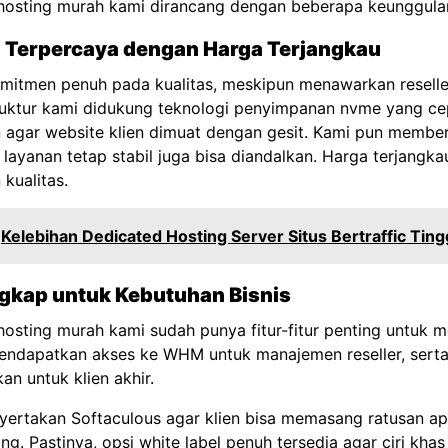
 hosting murah kami dirancang dengan beberapa keunggulan
a Terpercaya dengan Harga Terjangkau
mitmen penuh pada kualitas, meskipun menawarkan reselle
truktur kami didukung teknologi penyimpanan nvme yang ce
agar website klien dimuat dengan gesit. Kami pun member
layanan tetap stabil juga bisa diandalkan. Harga terjangkau
kualitas.
Kelebihan Dedicated Hosting Server Situs Bertraffic Ting
engkap untuk Kebutuhan Bisnis
 hosting murah kami sudah punya fitur-fitur penting untuk 
mendapatkan akses ke WHM untuk manajemen reseller, sert
n untuk klien akhir.
nyertakan
Softaculous
agar klien bisa memasang ratusan ap
. Pastinya, opsi white label penuh tersedia agar ciri kha