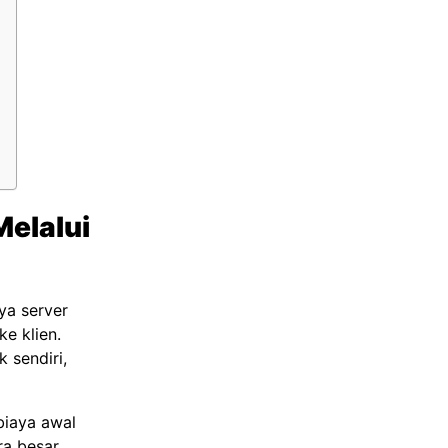
elalui
ya server
e klien.
 sendiri,
biaya awal
ra besar