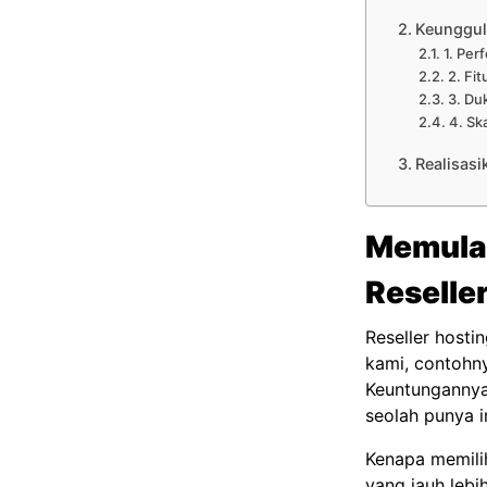
Keunggul
1. Per
2. Fi
3. Du
4. Sk
Realisasi
Memulai
Reselle
Reseller host
kami, contohny
Keuntungannya,
seolah punya in
Kenapa memilih
yang jauh lebi