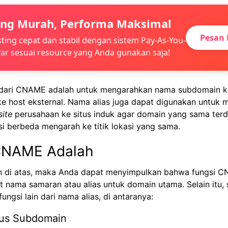
ing Murah, Performa Maksimal
Pesan 
ting cepat dan stabil dengan sistem Pay-As-You-
ar sesuai resource yang Anda gunakan saja!
dari
CNAME adalah
untuk mengarahkan nama subdomain k
ke host eksternal. Nama alias juga dapat digunakan untuk
ite
perusahaan ke situs induk agar domain yang sama terda
i berbeda mengarah ke titik lokasi yang sama.
NAME Adalah
an di atas, maka Anda dapat menyimpulkan bahwa fungsi
CN
 nama samaran atau alias untuk domain utama. Selain itu,
ungsi lain dari nama alias, di antaranya:
us Subdomain