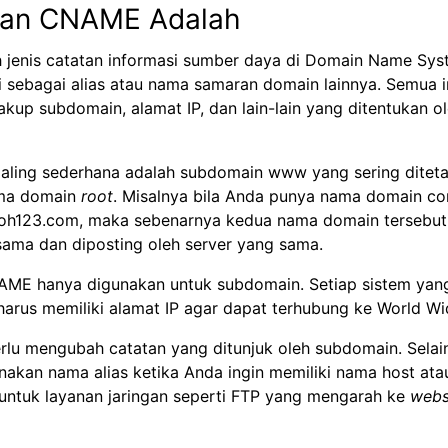
ian
CNAME Adalah
h
jenis catatan informasi sumber daya di Domain Name Sys
 sebagai alias atau nama samaran domain lainnya. Semua i
kup subdomain, alamat IP, dan lain-lain yang ditentukan o
aling sederhana adalah subdomain www yang sering ditet
ama domain
root
. Misalnya bila Anda punya nama domain c
oh123.com
, maka sebenarnya kedua nama domain tersebu
ama dan diposting oleh server yang sama.
E hanya digunakan untuk subdomain. Setiap sistem yan
arus memiliki alamat IP agar dapat terhubung ke World W
lu mengubah catatan yang ditunjuk oleh subdomain. Selain
akan nama alias ketika Anda ingin memiliki nama host at
untuk layanan jaringan seperti FTP yang mengarah ke
webs