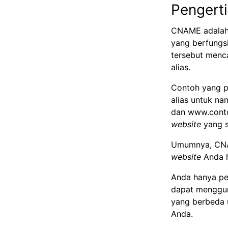
Pengert
CNAME adala
yang berfungsi
tersebut menca
alias.
Contoh yang p
alias untuk n
dan
www.cont
website
yang s
Umumnya, CNAM
website
Anda h
Anda hanya per
dapat menggun
yang berbeda 
Anda.