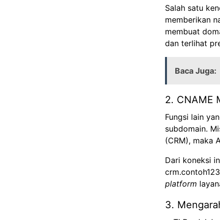
Salah satu ken
memberikan n
membuat domai
dan terlihat 
Baca Juga:
2. CNAME 
Fungsi lain ya
subdomain. Mis
(CRM), maka A
Dari koneksi i
crm.contoh123
platform
layan
3. Mengara