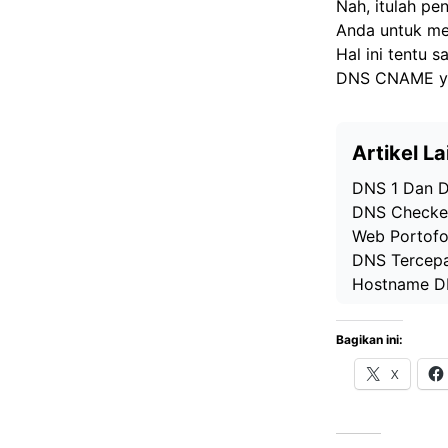
Nah, itulah p
Anda untuk me
Hal ini tentu 
DNS CNAME ya
Artikel La
DNS 1 Dan DN
DNS Checker
Web Portofol
DNS Tercepat
Hostname D
Bagikan ini:
X