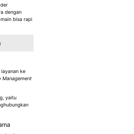
ider
ya dengan
ain bisa rapi
g
 layanan ke
ip Management
, yaitu
enghubungkan
tama