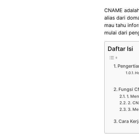
CNAME adala
alias dari do
mau tahu infor
mulai dari peng
Daftar Isi
Pengerti
Ho
Fungsi 
1. Me
2. C
3. Me
Cara Ker