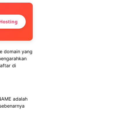
Hosting
e domain yang
 mengarahkan
ftar di
AME adalah
 sebenarnya