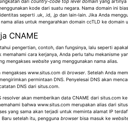
singkatan dari
country-code top level domain
yang artinya
enggunakan kode dari suatu negara. Nama domain ini bia
entitas seperti .uk, .id, .jp dan lain-lain. Jika Anda meng
nama alias untuk mengarahkan domain ccTLD ke domain 
rja CNAME
ahui pengertian, contoh, dan fungsinya, lalu seperti apaka
memahami cara kerjanya, Anda perlu tahu mekanisme yang
ang mengakses
website
yang menggunakan nama alias.
a mengakses www.situs.com di
browser
. Setelah Anda me
mengirimkan permintaan DNS. Penyelesai DNS akan mencar
catatan DNS dari situs.com.
 resolver akan memberikan data CNAME dari situs.com k
emahami bahwa www.situs.com merupakan alias dari situs
oses yang sama akan terjadi untuk meminta alamat IP terdaf
 Baru setelah itu, pengguna
browser
bisa masuk ke
websit