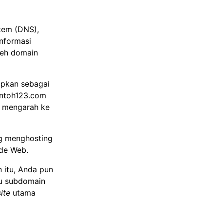
tem (DNS),
nformasi
leh domain
apkan sebagai
ontoh123.com
t mengarah ke
g menghosting
ide Web.
 itu, Anda pun
au subdomain
ite
utama