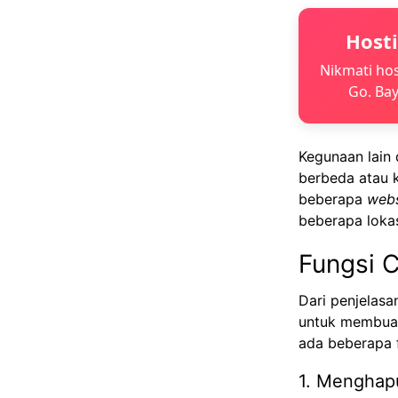
Host
Nikmati hos
Go. Bay
Kegunaan lain 
berbeda atau 
beberapa
webs
beberapa lokas
Fungsi
C
Dari penjelas
untuk membuat
ada beberapa f
1. Menghap