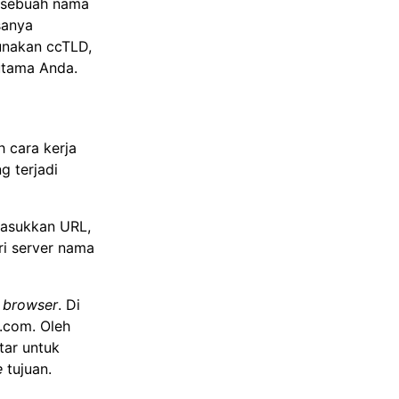
 sebuah nama
sanya
gunakan ccTLD,
utama Anda.
h cara kerja
 terjadi
masukkan URL,
i server nama
e
browser
. Di
.com. Oleh
tar untuk
e
tujuan.