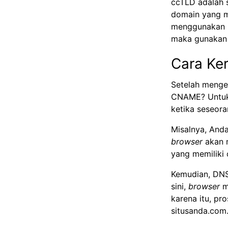
ccTLD adalah 
domain yang m
menggunakan id
maka gunakan 
Cara Ke
Setelah menget
CNAME? Untuk 
ketika seseor
Misalnya, And
browser
akan 
yang memiliki 
Kemudian, DNS
sini,
browser
m
karena itu, pr
situsanda.com.