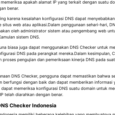
 memeriksa apakah alamat IP yang terkait dengan suatu do
gan benar.
nting karena kesalahan konfigurasi DNS dapat menyebabka
 situs web atau aplikasi.Dalam penggunaan sehari-hari, D
nakan oleh administrator sistem atau pengembang web un
eKamulan sistem DNS.
na biasa juga dapat menggunakan DNS Checker untuk me
onfigurasi DNS pada perangkat mereka.Dalam kesimpulan, C
h proses pengujian dan pemeriksaan kinerja DNS pada suat
unaan DNS Checker, pengguna dapat memastikan bahwa s
n berfungsi dengan baik dan dapat memberikan informasi y
 dapat memeriksa konfigurasi DNS suatu domain untuk me
P telah diarahkan dengan benar.
DNS Checker Indonesia
ndonesia memiliki beberapa kelebihan yang membuatnya me