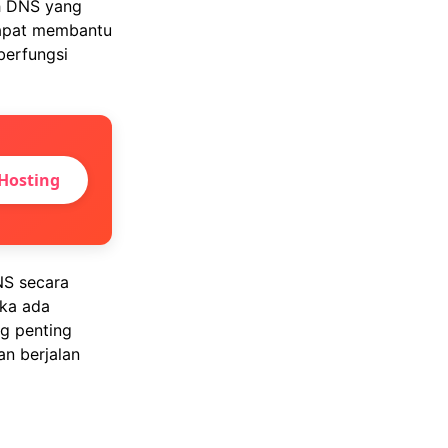
h DNS yang
dapat membantu
berfungsi
Hosting
NS secara
ika ada
g penting
n berjalan