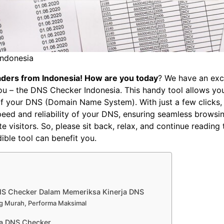
ndonesia
eaders from Indonesia! How are you today
? We have an exci
ou – the DNS Checker Indonesia. This handy tool allows yo
f your DNS (Domain Name System). With just a few clicks,
eed and reliability of your DNS, ensuring seamless browsi
e visitors. So, please sit back, relax, and continue reading
ible tool can benefit you.
NS Checker Dalam Memeriksa Kinerja DNS
g Murah, Performa Maksimal
ja DNS Checker