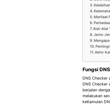
Kelebiha
Kelemaha
Manfaat 
Perbedaa
Alat-Alat
Jenis-Je
Mengapa 
Pentingn
Akhir Ka
Fungsi DNS
DNS Checker a
DNS Checker a
berjalan deng
melakukan ser
keKamulan DNS