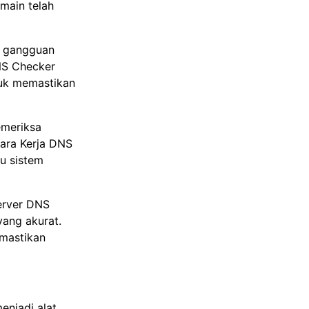
main telah
n gangguan
NS Checker
tuk memastikan
meriksa
ara Kerja DNS
u sistem
erver DNS
ang akurat.
mastikan
njadi alat