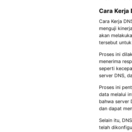
Cara Kerja
Cara Kerja DN
menguji kiner
akan melakuka
tersebut untu
Proses ini di
menerima resp
seperti kecepa
server DNS, da
Proses ini pe
data melalui 
bahwa server 
dan dapat mem
Selain itu, D
telah dikonfi