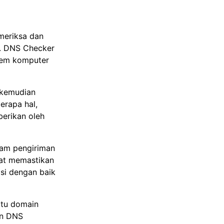
meriksa dan
r. DNS Checker
tem komputer
 kemudian
erapa hal,
berikan oleh
lam pengiriman
at memastikan
si dengan baik
atu domain
an DNS