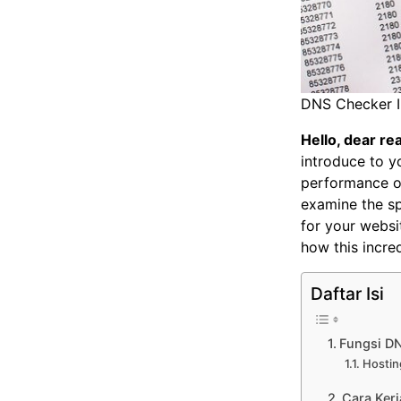
DNS Checker I
Hello, dear r
introduce to y
performance o
examine the sp
for your websit
how this incred
Daftar Isi
Fungsi D
Hostin
Cara Ker