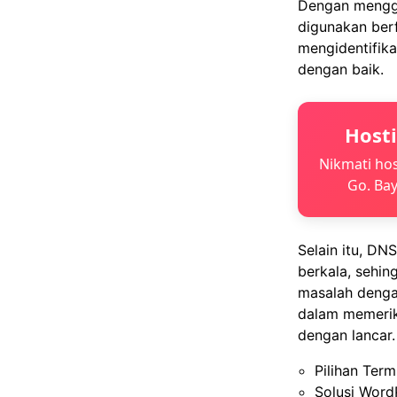
Dengan mengg
digunakan ber
mengidentifika
dengan baik.
Host
Nikmati hos
Go. Bay
Selain itu, D
berkala, sehi
masalah denga
dalam memerik
dengan lancar.
Pilihan Term
Solusi Word