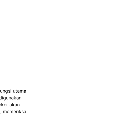
Fungsi utama
digunakan
cker akan
S, memeriksa