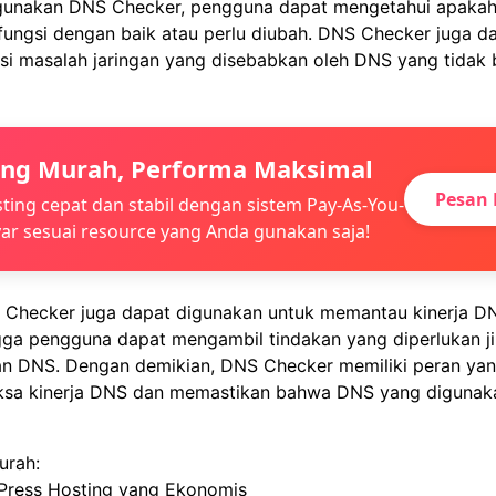
unakan DNS Checker, pengguna dapat mengetahui apaka
fungsi dengan baik atau perlu diubah. DNS Checker juga 
si masalah jaringan yang disebabkan oleh DNS yang tidak 
ing Murah, Performa Maksimal
Pesan 
ting cepat dan stabil dengan sistem Pay-As-You-
ar sesuai resource yang Anda gunakan saja!
NS Checker juga dapat digunakan untuk memantau kinerja D
ngga pengguna dapat mengambil tindakan yang diperlukan j
n DNS. Dengan demikian, DNS Checker memiliki peran yan
sa kinerja DNS dan memastikan bahwa DNS yang digunaka
urah:
Press Hosting yang Ekonomis