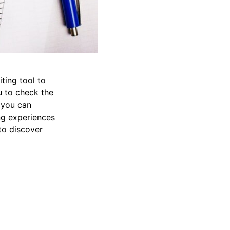
ting tool to
u to check the
 you can
ng experiences
 to discover