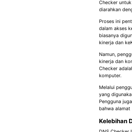
Checker untuk
diarahkan den
Proses ini pe
dalam akses ke
biasanya digu
kinerja dan k
Namun, penggu
kinerja dan k
Checker adala
komputer.
Melalui pengg
yang digunaka
Pengguna juga
bahwa alamat I
Kelebihan 
DNS Checker I