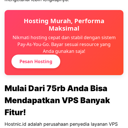
Hosting Murah, Performa
Maksimal
Nikmati hosting cepat dan stabil dengan sistem
Pay-As-You-Go. Bayar sesuai resource yang
Anda gunakan saja!
Pesan Hosting
Mulai Dari 75rb Anda Bisa
Mendapatkan VPS Banyak
Fitur!
Hostnic.id adalah perusahaan penyedia layanan VPS