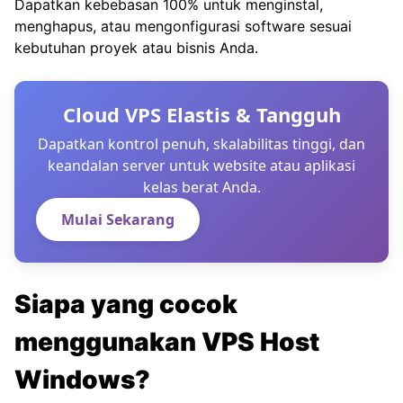
Dapatkan kebebasan 100% untuk menginstal,
menghapus, atau mengonfigurasi software sesuai
kebutuhan proyek atau bisnis Anda.
Cloud VPS Elastis & Tangguh
Dapatkan kontrol penuh, skalabilitas tinggi, dan
keandalan server untuk website atau aplikasi
kelas berat Anda.
Mulai Sekarang
Siapa yang cocok
menggunakan VPS Host
Windows?