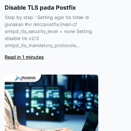
Disable TLS pada Postfix
Step by step : Setting agar tls tidak di
gunakan #vi /etc/postfix/main.cf
smtpd_tls_security_level = none Setting
disable tls v2/3
smtpd_tls_mandatory_protocols...
Read in 1 minutes