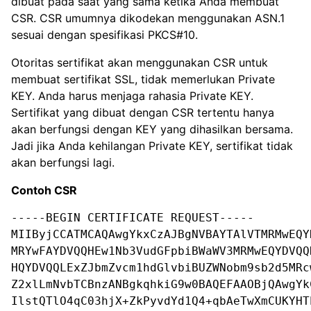
dibuat pada saat yang sama ketika Anda membuat
CSR. CSR umumnya dikodekan menggunakan ASN.1
sesuai dengan spesifikasi PKCS#10.
Otoritas sertifikat akan menggunakan CSR untuk
membuat sertifikat SSL, tidak memerlukan Private
KEY. Anda harus menjaga rahasia Private KEY.
Sertifikat yang dibuat dengan CSR tertentu hanya
akan berfungsi dengan KEY yang dihasilkan bersama.
Jadi jika Anda kehilangan Private KEY, sertifikat tidak
akan berfungsi lagi.
Contoh CSR
-----BEGIN CERTIFICATE REQUEST-----

MIIByjCCATMCAQAwgYkxCzAJBgNVBAYTAlVTMRMwEQY
MRYwFAYDVQQHEw1Nb3VudGFpbiBWaWV3MRMwEQYDVQQ
HQYDVQQLExZJbmZvcm1hdGlvbiBUZWNobm9sb2d5MRc
Z2xlLmNvbTCBnzANBgkqhkiG9w0BAQEFAAOBjQAwgYk
IlstQTlO4qC03hjX+ZkPyvdYd1Q4+qbAeTwXmCUKYHT