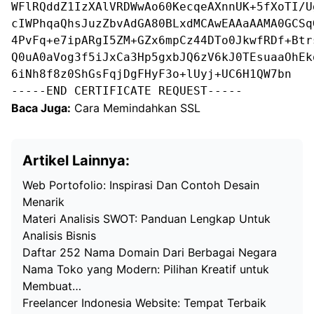
WFlRQddZ1IzXAlVRDWwAo60KecqeAXnnUK+5fXoTI/U
cIWPhqaQhsJuzZbvAdGA80BLxdMCAwEAAaAAMA0GCSq
4PvFq+e7ipARgI5ZM+GZx6mpCz44DTo0JkwfRDf+Btr
Q0uA0aVog3f5iJxCa3Hp5gxbJQ6zV6kJ0TEsuaaOhEk
6iNh8f8z0ShGsFqjDgFHyF3o+lUyj+UC6H1QW7bn

-----END CERTIFICATE REQUEST-----
Baca Juga:
Cara Memindahkan SSL
Artikel Lainnya:
Web Portofolio: Inspirasi Dan Contoh Desain
Menarik
Materi Analisis SWOT: Panduan Lengkap Untuk
Analisis Bisnis
Daftar 252 Nama Domain Dari Berbagai Negara
Nama Toko yang Modern: Pilihan Kreatif untuk
Membuat…
Freelancer Indonesia Website: Tempat Terbaik