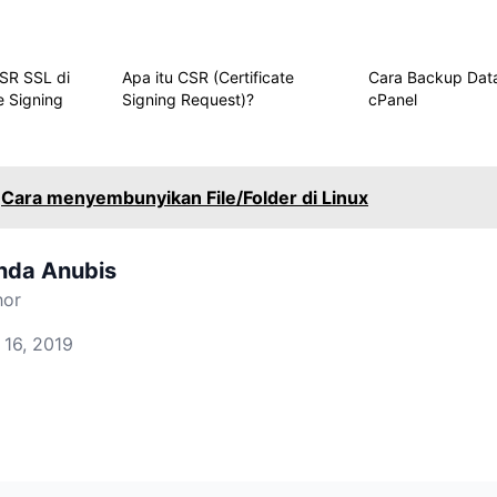
SR SSL di
Apa itu CSR (Certificate
Cara Backup Data
te Signing
Signing Request)?
cPanel
Cara menyembunyikan File/Folder di Linux
nda Anubis
hor
 16, 2019