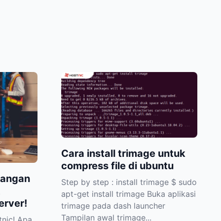
Cara install trimage untuk
compress file di ubuntu
rangan
Step by step : install trimage $ sudo
t
apt-get install trimage Buka aplikasi
erver!
trimage pada dash launcher
Tampilan awal trimage...
nic! Apa