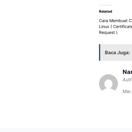
Related
Cara Membuat C
Linux ( Certifica
Request )
Baca Juga:
Na
Aut
Mei.