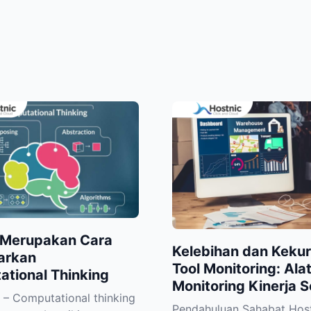
 Merupakan Cara
Kelebihan dan Keku
arkan
Tool Monitoring: Ala
tional Thinking
Monitoring Kinerja S
d – Computational thinking
Pendahuluan Sahabat Host