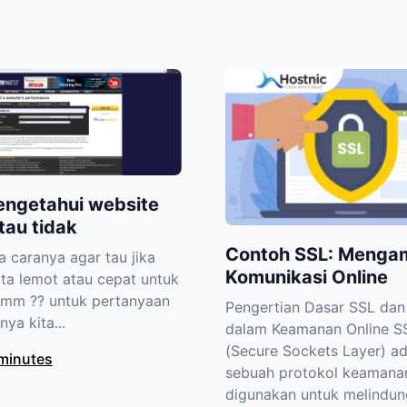
engetahui website
tau tidak
Contoh SSL: Menga
 caranya agar tau jika
Komunikasi Online
ita lemot atau cepat untuk
hmm ?? untuk pertanyaan
Pengertian Dasar SSL dan
nya kita...
dalam Keamanan Online S
(Secure Sockets Layer) ad
 minutes
sebuah protokol keamana
digunakan untuk melindung