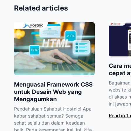
Related articles
Cara m
cepat a
Bagaimana
Menguasai Framework CSS
website k
untuk Desain Web yang
di akses 
Mengagumkan
ini jawabn
Pendahuluan Sahabat Hostnic! Apa
Read in 1
kabar sahabat semua? Semoga
sehat selalu dan dalam keadaan
baik. Pada kesempatan kali ini, kita