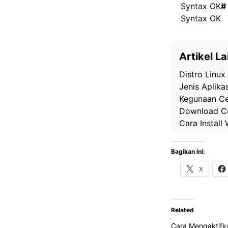
Syntax OK
#
Syntax OK
Artikel La
Distro Linux
Jenis Aplika
Kegunaan Ce
Download C
Cara Install
Bagikan ini:
X
Related
Cara Mengaktifk